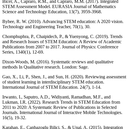
Bicer, A., Capraro, R.M., and Capraro, M.M. (2017). Integrated
STEM Assessment Model. EURASIA Journal of Mathematics
Science and Technology Education, 13(7), 3959-3968.
Bybee, R. W. (2010). Advancing STEM education: A 2020 vision.
Technology and Engineering Teacher, 70(1), 30.
Chomphuphra, P., Chaipidech, P., & Yuenyong, C. (2019). Trends
and Research Issues of STEM Education: A Review of Academic
Publications from 2007 to 2017. Journal of Physics: Conference
Series, 1340(1), 12-69.
Dixon-Woods, M. (2016). Systematic reviews and qualitative
methods In Qualitative research. London: Sage.
Gao, X., Li, P., Shen, J., and Sun, H. (2020). Reviewing assessment
of student learning in interdisciplinary STEM education.
International Journal of STEM Education. 24(7), 1-14.
Irwanto, I., Saputro, A.D., Widiyanti, Ramadhan, M.F., and
Lukman, I.R. (2022). Research Trends in STEM Education from
2011 to 2020: A Systematic Review of Publications in Selected
Journals. International Journal of Interactive Mobile Technologies.
16(5), 19-32.
Karahan, E., Canbazoglu Bilici, S., & Unal, A. (2015). Integration