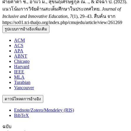
ฝ่ายคำตา ช., อาแว ม., สุขนฤเศรษฐกุล ณ. ., & มัจฉา ป. (2023).
แนวโน้มการวิจัยด้านสะเต็มศึกษาในประเทศไทย.
Journal of
Inclusive and Innovative Education
,
7
(1), 29–43. สืบค้น จาก
https://so01.tci-thaijo.org/index.php/cmujedu/article/view/261269
รูปแบบการอ้างอิงเพิ่มเติม
ACM
ACS
APA
ABNT
Chicago
Harvard
IEEE
MLA
Turabian
Vancouver
ดาวน์โหลดการอ้างอิง
Endnote/Zotero/Mendeley (RIS)
BibTeX
ฉบับ