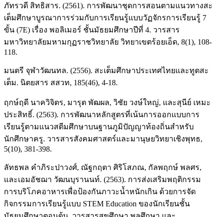
ภัทรวดี สิทธิสาร. (2561). การพัฒนาชุดการสอนตามแนวทางสะ
เต็มศึกษาบูรณาการร่วมกับการเรียนรู้แบบวัฏจักรการเรียนรู้ 7
ขั้น (7E) เรื่อง พอลิเมอร์ ชั้นมัธยมศึกษาปีที่ 4. วารสาร
มหาวิทยาลัยมหามกุฏราชวิทยาลัย วิทยาเขตร้อยเอ็ด, 8(1), 108-
118.
มนตรี จุฬาวัฒนทล. (2556). สะเต็มศึกษาประเทศไทยและทูตสะ
เต็ม. นิตยสาร สสวท, 185(46), 4-18.
ฤกษ์ฤดี นาควิจิตร, มารุต พัฒผล, วิชัย วงษ์ใหญ่, และสุนีย์ เหมะ
ประสิทธิ์. (2563). การพัฒนาหลักสูตรที่เน้นการออกแบบการ
เรียนรู้ตามแนวสตีมศึกษาบนฐานภูมิปัญญาท้องถิ่นสําหรับ
นักศึกษาครู. วารสารสังคมศาสตร์และมานุษยวิทยาเชิงพุทธ,
5(10), 381-398.
ลัทธพล คําภิระปาวงศ์, ณัฐกฤตา ศิริโสภณ, กัลพฤกษ์ พลศร,
และเอมอัชฌา วัฒนบุรานนท์. (2563). การส่งเสริมพฤติกรรม
การบริโภคอาหารเพื่อป้องกันภาวะน้ำหนักเกิน ด้วยการจัด
กิจกรรมการเรียนรู้แบบ STEM Education ของนักเรียนชั้น
มัธยมศึกษาตอนต้น. วารสารสุขศึกษา พลศึกษา และ