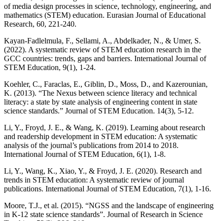
of media design processes in science, technology, engineering, and
mathematics (STEM) education. Eurasian Journal of Educational
Research, 60, 221-240.
Kayan-Fadlelmula, F., Sellami, A., Abdelkader, N., & Umer, S.
(2022). A systematic review of STEM education research in the
GCC countries: trends, gaps and barriers. International Journal of
STEM Education, 9(1), 1-24.
Koehler, C., Faraclas, E., Giblin, D., Moss, D., and Kazerounian,
K. (2013). “The Nexus between science literacy and technical
literacy: a state by state analysis of engineering content in state
science standards.” Journal of STEM Education. 14(3), 5-12.
Li, Y., Froyd, J. E., & Wang, K. (2019). Learning about research
and readership development in STEM education: A systematic
analysis of the journal’s publications from 2014 to 2018.
International Journal of STEM Education, 6(1), 1-8.
Li, Y., Wang, K., Xiao, Y., & Froyd, J. E. (2020). Research and
trends in STEM education: A systematic review of journal
publications. International Journal of STEM Education, 7(1), 1-16.
Moore, T.J., et al. (2015). “NGSS and the landscape of engineering
in K-12 state science standards”. Journal of Research in Science