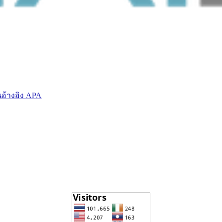
อ้างอิง APA