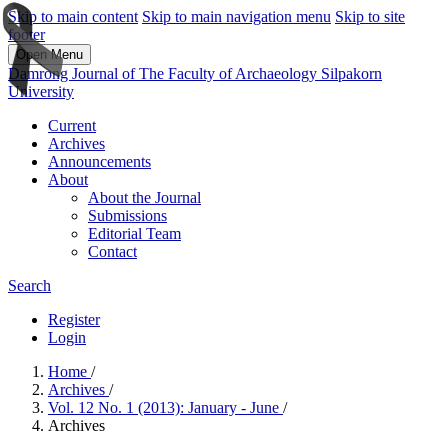
Skip to main content
Skip to main navigation menu
Skip to site
footer
Open Menu
Damrong Journal of The Faculty of Archaeology Silpakorn
University
Current
Archives
Announcements
About
About the Journal
Submissions
Editorial Team
Contact
Search
Register
Login
Home
/
Archives
/
Vol. 12 No. 1 (2013): January - June
/
Archives