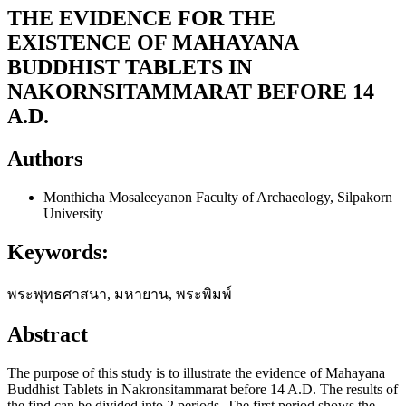
THE EVIDENCE FOR THE
EXISTENCE OF MAHAYANA
BUDDHIST TABLETS IN
NAKORNSITAMMARAT BEFORE 14
A.D.
Authors
Monthicha Mosaleeyanon
Faculty of Archaeology, Silpakorn
University
Keywords:
พระพุทธศาสนา, มหายาน, พระพิมพ์
Abstract
The purpose of this study is to illustrate the evidence of Mahayana
Buddhist Tablets in Nakronsitammarat before 14 A.D. The results of
the find can be divided into 2 periods. The first period shows the