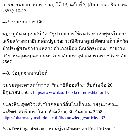
วารสารพยาบาลทหารบก, ปีที่ 13, ฉบับที่ 3, (กันยายน - ธันวาคม
2555): 10-17.
---2. รายงานการวิจัย
ฬฎาญภัค คฤหาสน์ภัค. “รูปแบบการใช้จิตวิทยาเชิงพุทธในการ
เสริมสร้างสมาธิแก่เด็กปฐมวัย: กรณีศึกษาศูนย์พัฒนาเด็กเล็กวัด
ป่าประดู่พระอารามหลวง อำเภอเมือง จังหวัดระยอง.” รายงาน
วิจัย, ทุนอุดหนุนจากมหาวิทยาลัยมหาจุฬาลงกรณราชวิทยาลัย,
2567.
---3. ข้อมูลจากเว็บไซต์
ชมรมพุทธศาสตร์สากล. “สมาธิคืออะไร.” สืบค้นเมื่อ 26
มิถุนายน 2568.
https://www.ibsofficial.com/meditation1/
.
ชะอรสิน สุขศรีวงศ์. “โรคสมาธิสั้นในเด็กและวัยรุ่น.” คณะ
เภสัชศาสตร์ มหาวิทยาลัยมหิดล, 30 กันยายน 2558.
https://pharmacy.mahidol.ac.th/th/knowledge/article/282
.
You-Dee Organization. “ทฤษฎีจิตสังคมของ Erik Erikson.”