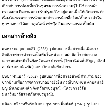
เกี่ยวกับการท่องเที่ยวในชุมชน การนำความรู้ไปใช้ การเฝ้า
ตรวจสอบ ติดตามและปรับปรุงแก้ไขอยู่เสมอเพื่อให้เกิดความต่อ
เนื่องโดยเฉพาะการนำเสนอข่าวสารด้วยสื่อใหม่เป็นประจำใน
ทุกช่องทางได้แก่ กลุ่มไลน์ เฟชบุ๊ค อินสตราแกรม เป็นต้น
เอกสารอ้างอิง
ธนพรรณ กุณาละสิริ. (2558). รูปแบบการสื่อสารเพื่อเพิ่มประ
สิทธิภาพการทํางานเป็นทีมในหน่วยงานผ่าตัด โรงพยาบาล
เอกชนแห่งหนึ่งในจังหวัดนครสวรรค์. (วิทยานิพนธ์ปริญญาศิลป
ศาสตรมหาบัณฑิต). มหาวิทยาลัยศิลปากร.
บุษบา พันเอาว์. (2562). รูปแบบการสื่อสารอย่างมีส่วนร่วมของ
ชาวบ้านเพื่อการจัดการป่าอย่างยั่งยืน กรณีป่าชุมชน ตำบลท่าอิ
บุญ อำเภอหล่มสัก จังหวัดเพชรบูรณ์. (โครงการวิจัย
มหาวิทยาลัยราชภัฏเพชรบูรณ์).
พนิดา เกรียงทวีทรัพย์ และ สุรมาดล นิ่มธัตต์. (2561). รูปแบบ