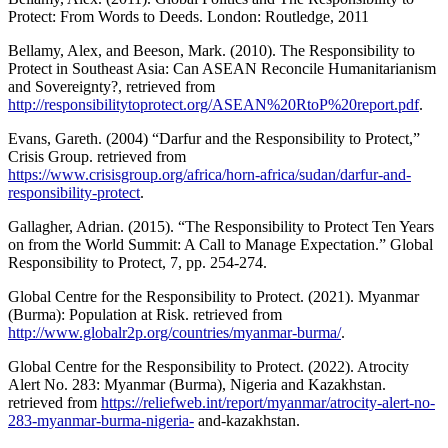
Protect: From Words to Deeds. London: Routledge, 2011
Bellamy, Alex, and Beeson, Mark. (2010). The Responsibility to
Protect in Southeast Asia: Can ASEAN Reconcile Humanitarianism
and Sovereignty?, retrieved from
http://responsibilitytoprotect.org/ASEAN%20RtoP%20report.pdf
.
Evans, Gareth. (2004) “Darfur and the Responsibility to Protect,”
Crisis Group. retrieved from
https://www.crisisgroup.org/africa/horn-africa/sudan/darfur-and-
responsibility-protect
.
Gallagher, Adrian. (2015). “The Responsibility to Protect Ten Years
on from the World Summit: A Call to Manage Expectation.” Global
Responsibility to Protect, 7, pp. 254-274.
Global Centre for the Responsibility to Protect. (2021). Myanmar
(Burma): Population at Risk. retrieved from
http://www.globalr2p.org/countries/myanmar-burma/
.
Global Centre for the Responsibility to Protect. (2022). Atrocity
Alert No. 283: Myanmar (Burma), Nigeria and Kazakhstan.
retrieved from
https://reliefweb.int/report/myanmar/atrocity-alert-no-
283-myanmar-burma-nigeria-
and-kazakhstan.