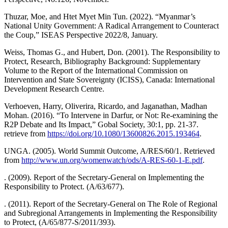
Thuzar, Moe, and Htet Myet Min Tun. (2022). “Myanmar’s
National Unity Government: A Radical Arrangement to Counteract
the Coup,” ISEAS Perspective 2022/8, January.
Weiss, Thomas G., and Hubert, Don. (2001). The Responsibility to
Protect, Research, Bibliography Background: Supplementary
Volume to the Report of the International Commission on
Intervention and State Sovereignty (ICISS), Canada: International
Development Research Centre.
Verhoeven, Harry, Oliverira, Ricardo, and Jaganathan, Madhan
Mohan. (2016). “To Intervene in Darfur, or Not: Re-examining the
R2P Debate and Its Impact,” Gobal Society, 30:1, pp. 21-37.
retrieve from
https://doi.org/10.1080/13600826.2015.193464
.
UNGA. (2005). World Summit Outcome, A/RES/60/1. Retrieved
from
http://www.un.org/womenwatch/ods/A-RES-60-1-E.pdf
.
. (2009). Report of the Secretary-General on Implementing the
Responsibility to Protect. (A/63/677).
. (2011). Report of the Secretary-General on The Role of Regional
and Subregional Arrangements in Implementing the Responsibility
to Protect, (A/65/877-S/2011/393).