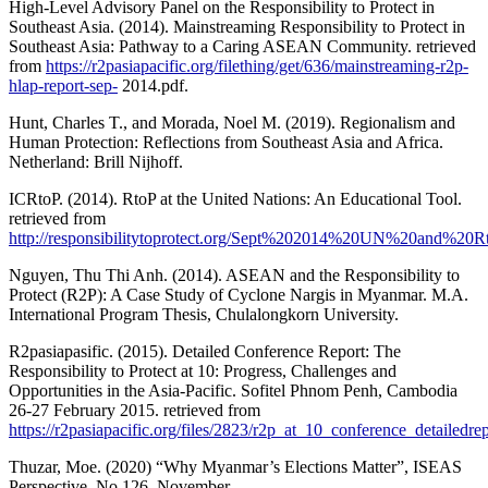
High-Level Advisory Panel on the Responsibility to Protect in
Southeast Asia. (2014). Mainstreaming Responsibility to Protect in
Southeast Asia: Pathway to a Caring ASEAN Community. retrieved
from
https://r2pasiapacific.org/filething/get/636/mainstreaming-r2p-
hlap-report-sep-
2014.pdf.
Hunt, Charles T., and Morada, Noel M. (2019). Regionalism and
Human Protection: Reflections from Southeast Asia and Africa.
Netherland: Brill Nijhoff.
ICRtoP. (2014). RtoP at the United Nations: An Educational Tool.
retrieved from
http://responsibilitytoprotect.org/Sept%202014%20UN%20and%20Rt
Nguyen, Thu Thi Anh. (2014). ASEAN and the Responsibility to
Protect (R2P): A Case Study of Cyclone Nargis in Myanmar. M.A.
International Program Thesis, Chulalongkorn University.
R2pasiapasific. (2015). Detailed Conference Report: The
Responsibility to Protect at 10: Progress, Challenges and
Opportunities in the Asia-Pacific. Sofitel Phnom Penh, Cambodia
26-27 February 2015. retrieved from
https://r2pasiapacific.org/files/2823/r2p_at_10_conference_detailedrep
Thuzar, Moe. (2020) “Why Myanmar’s Elections Matter”, ISEAS
Perspective, No.126, November.