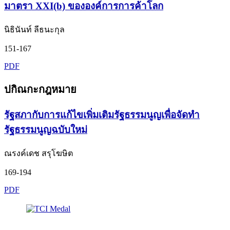
มาตรา XXI(b) ขององค์การการค้าโลก
นิธินันท์ ลีธนะกุล
151-167
PDF
ปกิณกะกฎหมาย
รัฐสภากับการแก้ไขเพิ่มเติมรัฐธรรมนูญเพื่อจัดทำ
รัฐธรรมนูญฉบับใหม่
ณรงค์เดช สรุโฆษิต
169-194
PDF