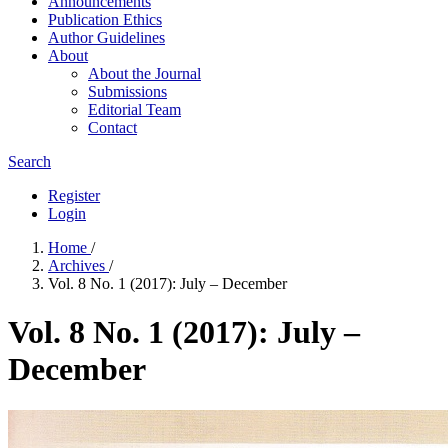
Announcements
Publication Ethics
Author Guidelines
About
About the Journal
Submissions
Editorial Team
Contact
Search
Register
Login
Home
/
Archives
/
Vol. 8 No. 1 (2017): July – December
Vol. 8 No. 1 (2017): July –
December