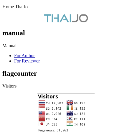
Home ThaiJo
manual
Manual
For Author
For Reviewer
flagcounter
Visitors