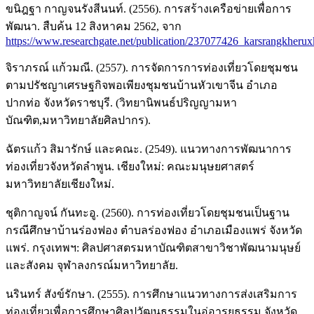
ขนิฎฐา กาญจนรังสีนนท์. (2556). การสร้างเครือข่ายเพื่อการ
พัฒนา. สืบค้น 12 สิงหาคม 2562, จาก
https://www.researchgate.net/publication/237077426_karsrangkher
จิราภรณ์ แก้วมณี. (2557). การจัดการการท่องเที่ยวโดยชุมชน
ตามปรัชญาเศรษฐกิจพอเพียงชุมชนบ้านหัวเขาจีน อำเภอ
ปากท่อ จังหวัดราชบุรี. (วิทยานิพนธ์ปริญญามหา
บัณฑิต,มหาวิทยาลัยศิลปากร).
ฉัตรแก้ว สิมารักษ์ และคณะ. (2549). แนวทางการพัฒนาการ
ท่องเที่ยวจังหวัดลำพูน. เชียงใหม่: คณะมนุษยศาสตร์
มหาวิทยาลัยเชียงใหม่.
ชุติกาญจน์ กันทะอู. (2560). การท่องเที่ยวโดยชุมชนเป็นฐาน
กรณีศึกษาบ้านร่องฟอง ตำบลร่องฟอง อำเภอเมืองแพร่ จังหวัด
แพร่. กรุงเทพฯ: ศิลปศาสตรมหาบัณฑิตสาขาวิชาพัฒนามนุษย์
และสังคม จุฬาลงกรณ์มหาวิทยาลัย.
นรินทร์ สังข์รักษา. (2555). การศึกษาแนวทางการส่งเสริมการ
ท่องเที่ยวเพื่อการศึกษาศิลปวัฒนธรรมในอู่อารยธรรม จังหวัด