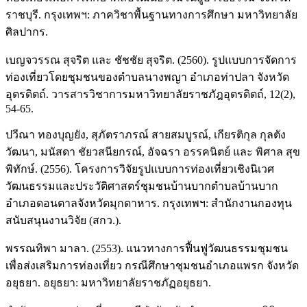
ราชบุรี. กรุงเทพฯ: ภาควิชาพื้นฐานทางการศึกษา มหาวิทยาลัย
ศิลปากร.
เบญจวรรณ สุจริต และ ชัชชัย สุจริต. (2560). รูปแบบการจัดการ
ท่องเที่ยวโดยชุมชนของตำบลนางพญา อำเภอท่าปลา จังหวัด
อุตรดิตถ์. วารสารวิชาการมหาวิทยาลัยราชภัฎอุตรดิตถ์, 12(2),
54-65.
ปวีณา ทองบุญยัง, สุภัตราภรณ์ สายสมบูรณ์, เกียรติกุล กุลตัง
วัฒนา, มนัสดา ชัยวสนียกรณ์, อัจฉรา อรรคนิตย์ และ พิศาล สุข
พิทักษ์. (2556). โครงการวิจัยรูปแบบการท่องเที่ยวเชิงนิเวศ
วัฒนธรรมและประวัติศาสตร์ชุมชนบ้านบากตำบลบ้านบาก
อำเภอดอนตาลจังหวัดมุกดาหาร. กรุงเทพฯ: สำนักงานกองทุน
สนับสนุนงานวิจัย (สกว.).
พรรณทิพา มาลา. (2553). แนวทางการฟื้นฟูวัฒนธรรมชุมชน
เพื่อส่งเสริมการท่องเที่ยว กรณีศึกษาชุมชนอำเภอแพรก จังหวัด
อยุธยา. อยุธยา: มหาวิทยาลัยราชภัฏอยุธยา.