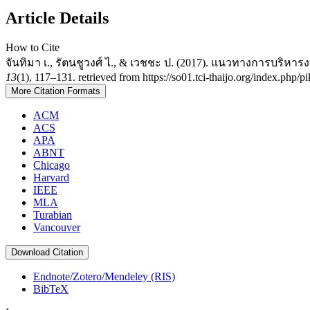
Article Details
How to Cite
จันทิมา เ., รัตนชูวงศ์ ไ., & เวชชะ ป. (2017). แนวทางการบริ
13
(1), 117–131. retrieved from https://so01.tci-thaijo.org/index.php/
More Citation Formats
ACM
ACS
APA
ABNT
Chicago
Harvard
IEEE
MLA
Turabian
Vancouver
Download Citation
Endnote/Zotero/Mendeley (RIS)
BibTeX