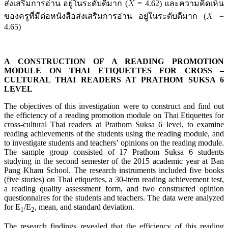
ส่งเสริมการอ่าน อยู่ในระดับดีมาก (
= 4.62) และความคิดเห็น
ของครูที่มีต่อหนังสือส่งเสริมการอ่าน อยู่ในระดับดีมาก (
=
4.65)
A CONSTRUCTION OF A READING PROMOTION
MODULE ON THAI ETIQUETTES FOR CROSS –
CULTURAL THAI READERS AT PRATHOM SUKSA 6
LEVEL
The objectives of this investigation were to construct and find out
the efficiency of a reading promotion module on Thai Etiquettes for
cross-cultural Thai readers at Prathom Suksa 6 level, to examine
reading achievements of the students using the reading module, and
to investigate students and teachers’ opinions on the reading module.
The sample group consisted of 17 Prathom Suksa 6 students
studying in the second semester of the 2015 academic year at Ban
Pang Kham School. The research instruments included five books
(five stories) on Thai etiquettes, a 30-item reading achievement test,
a reading quality assessment form, and two constructed opinion
questionnaires for the students and teachers. The data were analyzed
for E
/E
, mean, and standard deviation.
1
2
The research findings revealed that the efficiency of this reading