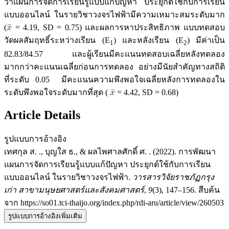
ว่าแผนการจัดการเรียนรู้แบบแก้ปัญหา ประยุกต์ใช้กับการเรียน
แบบออนไลน์ ในรายวิชาวงจรไฟฟ้ามีความเหมาะสมระดับมาก
(
= 4.19, SD = 0.75) และผลการหาประสิทธิภาพ แบบทดสอบ
วัดผลสัมฤทธิ์ระหว่างเรียน (E
) และหลังเรียน (E
) มีค่าเป็น
1
2
82.83/84.57 และผู้เรียนมีคะแนนทดสอบเฉลี่ยหลังทดลอง
มากกว่าคะแนนเฉลี่ยก่อนการทดลอง อย่างมีนัยสำคัญทางสถิติ
ที่ระดับ 0.05 มีคะแนนความพึงพอใจเฉลี่ยหลังการทดลองใน
ระดับพึงพอใจระดับมากที่สุด (
= 4.42, SD = 0.68)
Article Details
รูปแบบการอ้างอิง
เทศกุล ส. ., บุญใส ธ., & ผลไพศาลศักดิ์ ศ. . (2022). การพัฒนา
แผนการจัดการเรียนรู้แบบแก้ปัญหา ประยุกต์ใช้กับการเรียน
แบบออนไลน์ ในรายวิชาวงจรไฟฟ้า.
วารสารวิจัยราชภัฏกรุง
เก่า สาขามนุษยศาสตร์และสังคมศาสตร์
,
9
(3), 147–156. สืบค้น
จาก https://so01.tci-thaijo.org/index.php/rdi-aru/article/view/260503
รูปแบบการอ้างอิงเพิ่มเติม