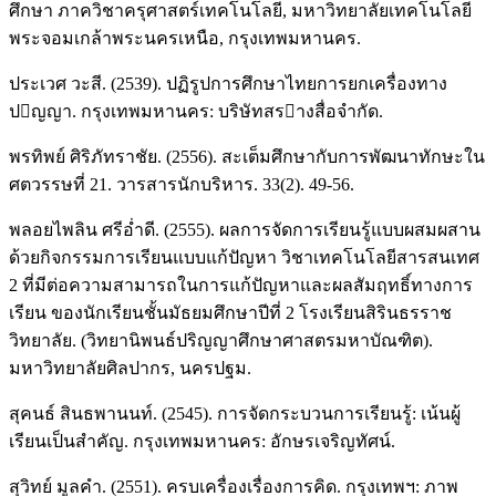
ศึกษา ภาควิชาครุศาสตร์เทคโนโลยี, มหาวิทยาลัยเทคโนโลยี
พระจอมเกล้าพระนครเหนือ, กรุงเทพมหานคร.
ประเวศ วะสี. (2539). ปฏิรูปการศึกษาไทยการยกเครื่องทาง
ปญญา. กรุงเทพมหานคร: บริษัทสรางสื่อจำกัด.
พรทิพย์ ศิริภัทราชัย. (2556). สะเต็มศึกษากับการพัฒนาทักษะใน
ศตวรรษที่ 21. วารสารนักบริหาร. 33(2). 49-56.
พลอยไพลิน ศรีอ่ำดี. (2555). ผลการจัดการเรียนรู้แบบผสมผสาน
ด้วยกิจกรรมการเรียนแบบแก้ปัญหา วิชาเทคโนโลยีสารสนเทศ
2 ที่มีต่อความสามารถในการแก้ปัญหาและผลสัมฤทธิ์ทางการ
เรียน ของนักเรียนชั้นมัธยมศึกษาปีที่ 2 โรงเรียนสิรินธรราช
วิทยาลัย. (วิทยานิพนธ์ปริญญาศึกษาศาสตรมหาบัณฑิต).
มหาวิทยาลัยศิลปากร, นครปฐม.
สุคนธ์ สินธพานนท์. (2545). การจัดกระบวนการเรียนรู้: เน้นผู้
เรียนเป็นสำคัญ. กรุงเทพมหานคร: อักษรเจริญทัศน์.
สุวิทย์ มูลคํา. (2551). ครบเครื่องเรื่องการคิด. กรุงเทพฯ: ภาพ