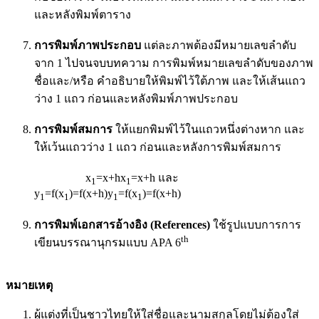
และหลังพิมพ์ตาราง
การพิมพ์ภาพประกอบ
แต่ละภาพต้องมีหมายเลขลำดับ
จาก 1 ไปจนจบบทความ การพิมพ์หมายเลขลำดับของภาพ
ชื่อและ/หรือ คำอธิบายให้พิมพ์ไว้ใต้ภาพ และให้เส้นแถว
ว่าง 1 แถว ก่อนและหลังพิมพ์ภาพประกอบ
การพิมพ์สมการ
ให้แยกพิมพ์ไว้ในแถวหนึ่งต่างหาก และ
ให้เว้นแถวว่าง 1 แถว ก่อนและหลังการพิมพ์สมการ
x
=x+hx
=x+h และ
1
1
y
=f(x
)=f(x+h)y
=f(x
)=f(x+h)
1
1
1
1
การพิมพ์เอกสารอ้างอิง (References)
ใช้รูปแบบการการ
th
เขียนบรรณานุกรมแบบ APA 6
หมายเหตุ
ผู้แต่งที่เป็นชาวไทยให้ใส่ชื่อและนามสกุลโดยไม่ต้องใส่