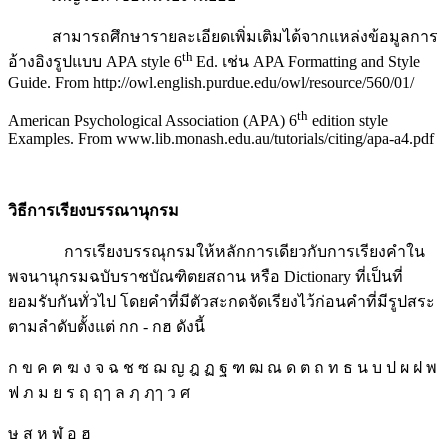
สามารถศึกษารายละเอียดเพิ่มเติมได้จากแหล่งข้อมูลการ
th
อ้างอิงรูปแบบ APA style 6
Ed. เช่น APA Formatting and Style
Guide. From http://owl.english.purdue.edu/owl/resource/560/01/
th
American Psychological Association (APA) 6
edition style
Examples. From www.lib.monash.edu.au/tutorials/citing/apa-a4.pdf
วิธีการเรียงบรรณานุกรม
การเรียงบรรณุกรมให้หลักการเดียวกับการเรียงคำใน
พจนานุกรมฉบับราชบัณฑิตยสถาน หรือ Dictionary ที่เป็นที่
ยอมรับกันทั่วไป โดยคำที่มีตัวสะกดจัดเรียงไว้ก่อนคำที่มีรูปสระ
ตามลำดับตั้งแต่ กก - กฮ ดังนี้
ก ข ค ฅ ฆ ง จ ฉ ช ซ ฌ ญ ฎ ฏ ฐ ฑ ฒ ณ ด ต ถ ท ธ น บ ป ผ ฝ พ
ฟ ภ ม ย ร ฤ ฤๅ ล ฦ ฦๅ ว ศ
ษ ส ห ฬ อ ฮ