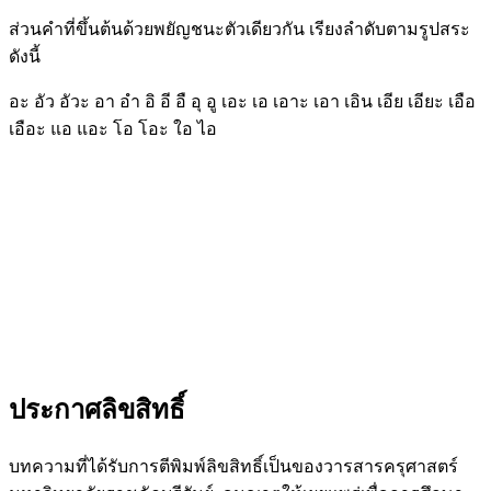
ส่วนคำที่ขึ้นต้นด้วยพยัญชนะตัวเดียวกัน เรียงลำดับตามรูปสระ
ดังนี้
อะ อัว อัวะ อา อำ อิ อี อื อุ อู เอะ เอ เอาะ เอา เอิน เอีย เอียะ เอือ
เอือะ แอ แอะ โอ โอะ ใอ ไอ
ประกาศลิขสิทธิ์
บทความที่ได้รับการตีพิมพ์ลิขสิทธิ์เป็นของวารสารครุศาสตร์