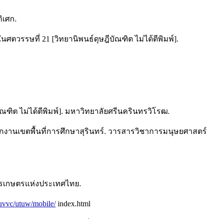
ิเศก.
รรษที่ 21 [วิทยานิพนธ์ดุษฎีบัณฑิต ไม่ได้ตีพิมพ์].
ัณฑิต ไม่ได้ตีพิมพ์]. มหาวิทยาลัยศรีนครินทรวิโรฒ.
งานเขตพื้นที่การศึกษาสุรินทร์. วารสารวิชาการมนุษยศาสตร์
ารเกษตรแห่งประเทศไทย.
fuvvc/utuw/mobile/
index.html