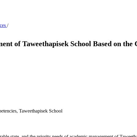
nces
/
nt of Taweethapisek School Based on the Co
etencies, Taweethapisek School
esirable state, and the priority needs of academic management of Taweeth