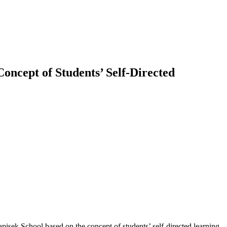
ncept of Students’ Self-Directed
apisek School based on the concept of students’ self-directed learning