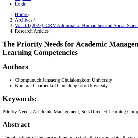
Login
Home
/
Archives
/
Vol. 10 (2023): CRMA Journal of Humanities and Social Scie
Research Articles
The Priority Needs for Academic Manageme
Learning Competencies
Authors
Chompunuch Jansaeng
Chulalongkorn University
Nuntarat Charoenkul
Chulalongkorn University
Keywords:
Priority Needs, Academic Management, Self-Directed Learning Comp
Abstract
The objectives of this research were to study the current state, the d