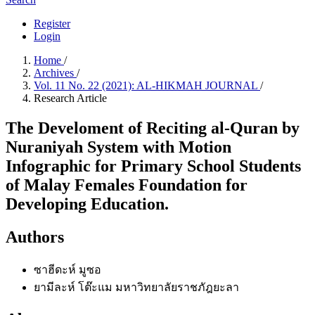
Register
Login
Home
/
Archives
/
Vol. 11 No. 22 (2021): AL-HIKMAH JOURNAL
/
Research Article
The Develoment of Reciting al-Quran by
Nuraniyah System with Motion
Infographic for Primary School Students
of Malay Females Foundation for
Developing Education.
Authors
ซาฮีดะห์ มูซอ
ยามีละห์ โต๊ะแม
มหาวิทยาลัยราชภัฎยะลา