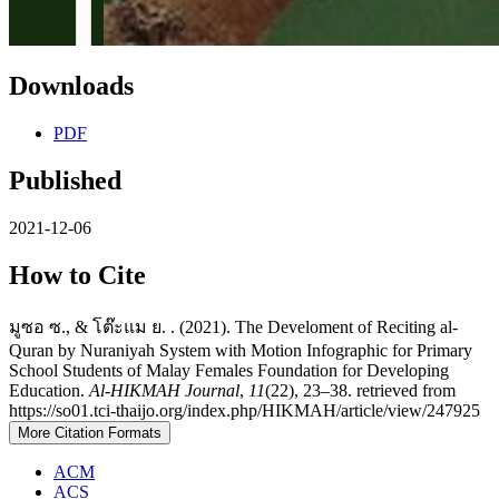
Downloads
PDF
Published
2021-12-06
How to Cite
มูซอ ซ., & โต๊ะแม ย. . (2021). The Develoment of Reciting al-
Quran by Nuraniyah System with Motion Infographic for Primary
School Students of Malay Females Foundation for Developing
Education.
Al-HIKMAH Journal
,
11
(22), 23–38. retrieved from
https://so01.tci-thaijo.org/index.php/HIKMAH/article/view/247925
More Citation Formats
ACM
ACS