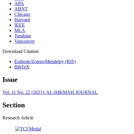
APA
ABNT
Chicago
Harvard
IEEE
MLA
Turabian
Vancouver
Download Citation
Endnote/Zotero/Mendeley (RIS)
BibTeX
Issue
Vol. 11 No. 22 (2021): AL-HIKMAH JOURNAL
Section
Research Article