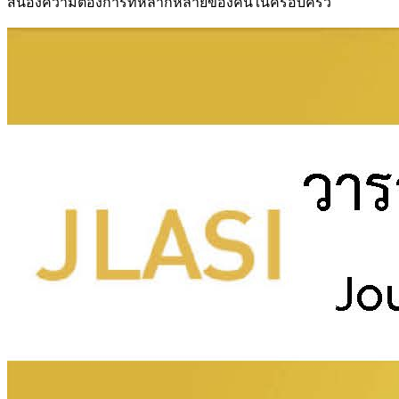
สนองความต้องการที่หลากหลายของคนในครอบครัว