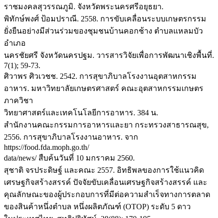
ราชมงคลสุวรรณภูมิ. จังหวัดพระนครศรีอยุธยา.
พิทักษ์พงศ์ ป้อมปราณี. 2558. การขับเคลื่อนระบบเกษตรกรรม
ยั่งยืนอย่างมีส่วนร่วมของชุมชนบ้านคอกช้าง ตำบลแหลมบัว
อำเภอ
นครชัยศรี จังหวัดนครปฐม. วารสารวิจัยเพื่อการพัฒนาเชิงพื้นที่.
7(1); 59-73.
ศิวาพร ศิวเวชช. 2542. การสุขาภิบาลโรงงานอุตสาหกรรม
อาหาร. มหาวิทยาลัยเกษตรศาสตร์ คณะอุตสาหกรรมเกษตร
ภาควิชา
วิทยาศาสตร์และเทคโนโลยีการอาหาร. 384 น.
สำนักงานคณะกรรมการอาหารและยา กระทรวงสาธารณสุข,
2556. การสุขาภิบาลโรงงานอาหาร. จาก
https://food.fda.moph.go.th/
data/news/ สืบค้นวันที่ 10 มกราคม 2560.
สุชาติ จรประดิษฐ์ และคณะ 2557. อิทธิพลของการใช้แนวคิด
เศรษฐกิจสร้างสรรค์ ปัจจัยขับเคลื่อนเศรษฐกิจสร้างสรรค์ และ
คุณลักษณะของผู้ประกอบการที่มีต่อความสำเร็จทางการตลาด
ของสินค้าหนึ่งตำบล หนึ่งผลิตภัณฑ์ (OTOP) ระดับ 5 ดาว