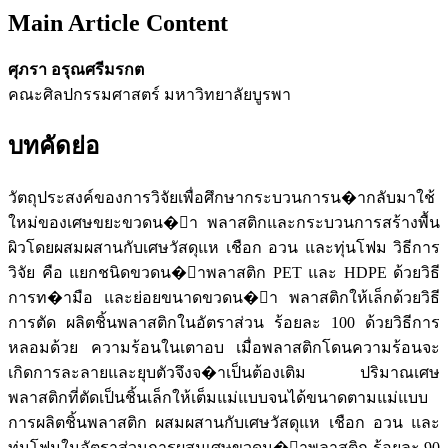
Main Article Content
ศุภรา อรุณศรีมรกต
คณะศิลปกรรมศาสตร์ มหาวิทยาลัยบูรพา
บทคัดย่อ
วัตถุประสงค์ของการวิจัยเพื่อศึกษากระบวนการน�ากลับมาใช้
ใหม่ของเศษขยะขวดน�้า พลาสติกและกระบวนการสร้างพื้น
ผิวโดยผสมผสานกับเศษวัสดุแห เชือก อวน และทุ่นโฟม วิธีการ
วิจัย คือ แยกชนิดขวดน�้าพลาสติก PET และ HDPE ด้วยวิธี
การท�ามือ และย่อยขนาดขวดน�้า พลาสติกให้เล็กด้วยวิธี
การตัด ผลิตชิ้นพลาสติกในอัตราส่วน ร้อยละ 100 ด้วยวิธีการ
หลอมด้วย ความร้อนในเตาอบ เมื่อพลาสติกโดนความร้อนจะ
เกิดการละลายและยุบตัวจึงจ�าเป็นต้องเติม ปริมาณเศษ
พลาสติกที่ตัดเป็นชิ้นเล็กให้เต็มแม่แบบจนได้ขนาดตามแม่แบบ
การผลิตชิ้นพลาสติก ผสมผสานกับเศษวัสดุแห เชือก อวน และ
ทุ่นโฟมในอัตราส่วนการผสมเศษขวดน�้าพลาสติก ร้อยละ 90