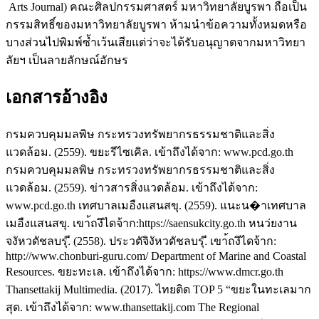
Arts Journal) คณะศิลปกรรมศาสตร์ มหาวิทยาลัยบูรพา ถือเป็น
กรรมสิทธิ์ของมหาวิทยาลัยบูรพา ห้ามนำข้อความทั้งหมดหรือ
บางส่วนไปพิมพ์ซ้ำเว้นเสียแต่ว่าจะได้รับอนุญาตจากมหาวิทยา
ลัยฯ เป็นลายลักษณ์อักษร
เอกสารอ้างอิง
กรมควบคุมมลพิษ กระทรวงทรัพยากรธรรมชาติและสิ่ง
แวดล้อม. (2559). ขยะรีไซเคิล. เข้าถึงได้จาก: www.pcd.go.th
กรมควบคุมมลพิษ กระทรวงทรัพยากรธรรมชาติและสิ่ง
แวดล้อม. (2559). ข่าวสารสิ่งแวดล้อม. เข้าถึงได้จาก:
www.pcd.go.th เทศบาลเมอืงแสนสขุ. (2559). แนะน�าเทศบาล
เมอืงแสนสขุ. เขา้ถงึไดจ้าก:https://saensukcity.go.th หนว่ยงาน
จงัหวดัชลบรุ.ี (2558). ประวตัจิงัหวดัชลบรุ.ี เขา้ถงึไดจ้าก:
http://www.chonburi-guru.com/ Department of Marine and Coastal
Resources. ขยะทะเล. เข้าถึงได้จาก: https://www.dmcr.go.th
Thansettakij Multimedia. (2017). ไทยติด TOP 5 “ขยะในทะเลมาก
สุด. เข้าถึงได้จาก: www.thansettakij.com The Regional