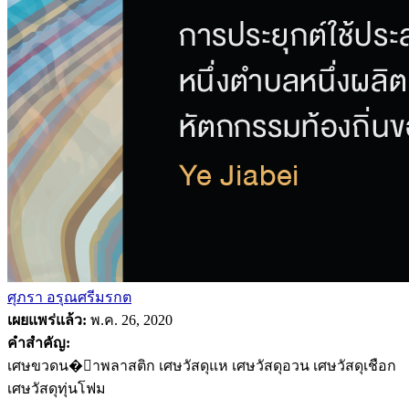
ศุภรา อรุณศรีมรกต
เผยแพร่แล้ว:
พ.ค. 26, 2020
คำสำคัญ:
เศษขวดน�้าพลาสติก เศษวัสดุแห เศษวัสดุอวน เศษวัสดุเชือก
เศษวัสดุทุ่นโฟม