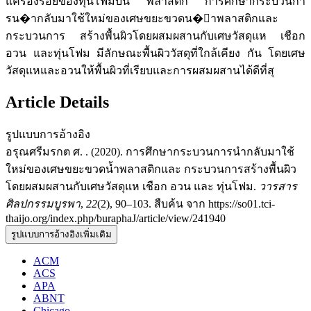
แค่ร่องรอยของทุ่นโฟมบน พลาสติก การศึกษากระบวนกา
รน�ากลับมาใช้ใหม่ของเศษขยะขวดน�้าพลาสติกและ
กระบวนการ สร้างพื้นผิวโดยผสมผสานกับเศษวัสดุแห เชือก
อวน และทุ่นโฟม มีลักษณะพื้นผิววัสดุที่ใกล้เคียง กัน โดยเศษ
วัสดุแหและอวนให้พื้นผิวที่เรียบและการผสมผสานได้ดีที่สุ
Article Details
รูปแบบการอ้างอิง
อรุณศรีมรกต ศ. . (2020). การศึกษากระบวนการนำกลับมาใช้
ใหม่ของเศษขยะขวดน้ำพลาสติกและ กระบวนการสร้างพื้นผิว
โดยผสมผสานกับเศษวัสดุแห เชือก อวน และ ทุ่นโฟม.
วารสาร
ศิลปกรรมบูรพา
,
22
(2), 90–103. สืบค้น จาก https://so01.tci-
thaijo.org/index.php/buraphaJ/article/view/241940
รูปแบบการอ้างอิงเพิ่มเติม
ACM
ACS
APA
ABNT
Chicago