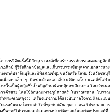
การวิจัยครั้งนี้มีวัตถุประสงค์เพื่อสร้างสรรค์การแสดงนาฏศิลป์
ฏศิลป์ ผู้วิจัยศึกษาข้อมูลและเก็บรวบรวมข้อมูลจากเอกสารและ
ติปราจีนบุรีและพิพิธภัณฑ์ชุมชนวัดศรีพโลทัย จังหวัดชลบุรี
มืองท่าเล็ก ๆ ติดชายฝั่งทะเล มีประวัติทางโบราณคดีที่ได้รับ
งนั้นเป็นผู้หญิงซึ่งเป็นสัญลักษณ์จากตุ๊กตาเสียกบาล โดยกำหนด
เรืองการค้าขาย โดยใช้ลักษณะทางภูมิศาสตร์ โบราณสถาน โบราณ
ท่ารำพระคเณศชูงวง เครื่องแต่งกายได้แรงบันดาลใจตามศิลปะแบบ
ได้รับแรงบันดาลใจจากสำริดที่ขุดพบสมัยอยุธยา ดนตรีประกอบการ
่พาทย์ไม้นวมตามข้อมูลทางประวัติศาสตร์และวัตถุประสงค์ที่