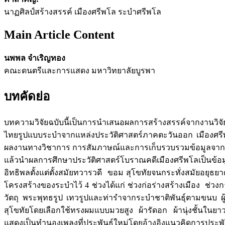
นาฏศิลป์สร้างสรรค์ เมืองศรีพโล ระบำศรีพโล
Main Article Content
นพพล จำเริญทอง
คณะดนตรีและการแสดง มหาวิทยาลัยบูรพา
บทคัดย่อ
บทความวิจัยฉบับนี้เป็นการนำเสนอผลการสร้างสรรค์จากงานวิจัยเร
ไทยรูปแบบระบำจากแหล่งประวัติศาสตร์ภาคตะวันออก เมืองศรีพโ
ผลงานทางวิชาการ การสัมภาษณ์และการเก็บรวบรวมข้อมูลจากการ
แล้วนำผลการศึกษาประวัติศาสตร์โบราณคดีเมืองศรีพโลเป็นข้อมู
อิทธิพลตั้งแต่ตั้งสมัยทวารวดี ขอม สุโขทัยจนกระทั่งสมัยอยุธ
โครงสร้างของระบำไว้ 4 ช่วงได้แก่ ช่วงก่อร่างสร้างเมือง 
วัตถุ พระพุทธรูป เทวรูปและท่ารำจากระบำชาติพันธุ์ตามขนบ ผ
สุโขทัยโดยเลือกใช้ทรงผมแบบมวยสูง ผ้ารัดอก ผ้านุ่งชั้นในยา
แสดงเป็นทำนองเพลงที่ประพันธ์ใหม่โดยอ้างอิงแนวคิดการประพ