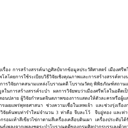
ื่อง การสร้างสรรค์นาฏศิลป์จากข้อมูลประวัติศาสตร์ เมืองศรีพโล 
ลโดยการใช้ระเบียบวิธีวิจัยเชิงคุณภาพและการสร้างสรรค์ทางนา
วิจัยภาคสนามแหล่งโบราณคดี โบราณวัตถุ พิพิธภัณฑ์สถานแห่งชา
ลในการสร้างสรรค์ระบำ ผลการวิจัยพบว่าเมืองศรีพโลในอดีตเป็นเ
ยาตอนปลาย ผู้วิจัยกำหนดจินตภาพของการแสดงให้ตัวละครหรือผู้แสด
ช่วงการเผยแพร่พุทธศาสนา ช่วงความเชื่อในเทพเจ้า และช่วงรุ่ง
ู้วิจัยค้นพบท่ารำใหม่จำนวน 3 ท่าคือ จีบละโว้ จีบอู่ทอง และ
วกรอมเท้าสีเขียวไข่กาตามสีเครื่องเคลือบดินเผา เครื่องประดับ
ันธ์เพลงจากเพลงชุดระบำโบราณคดีของกรมศิลปากรบรรเลงด้วยวงปี