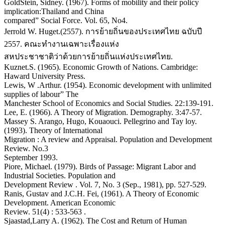
GoldStein, Sidney. (1967). Forms of mobility and their policy
implication:Thailand and China
compared” Social Force. Vol. 65, No4.
Jerrold W. Huget.(2557). การย้ายถิ่นของประเทศไทย ฉบับปี
2557. คณะทำงานเฉพาะเรื่องแห่ง
สหประชาชาติว่าด้วยการย้ายถิ่นแห่งประเทศไทย.
Kuznet.S. (1965). Economic Growth of Nations. Cambridge:
Haward University Press.
Lewis, W .Arthur. (1954). Economic development with unlimited
supplies of labour” The
Manchester School of Economics and Social Studies. 22:139-191.
Lee, E. (1966). A Theory of Migration. Demography. 3:47-57.
Massey S. Arango, Hugo, Kouaouci. Pellegrino and Tay loy.
(1993). Theory of International
Migration : A review and Appraisal. Population and Development
Review. No.3
September 1993.
Piore, Michael. (1979). Birds of Passage: Migrant Labor and
Industrial Societies. Population and
Development Review . Vol. 7, No. 3 (Sep., 1981), pp. 527-529.
Ranis, Gustav and J.C.H. Fei, (1961). A Theory of Economic
Development. American Economic
Review. 51(4) : 533-563 .
Sjaastad,Larry A. (1962). The Cost and Return of Human