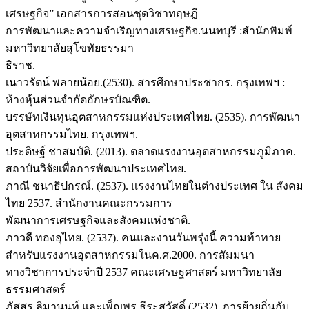
เศรษฐกิจ” เอกสารการสอนชุดวิชาทฤษฎี
การพัฒนาและความจำเริญทางเศรษฐกิจ.นนทบุรี :สำนักพิมพ์
มหาวิทยาลัยสุโขทัยธรรมา
ธิราช.
เนาวรัตน์ พลายน้อย.(2530). สารศึกษาประชากร. กรุงเทพฯ :
ห้างหุ้นส่วนจำกัดอักษรบัณฑิต.
บรรษัทเงินทุนอุตสาหกรรมแห่งประเทศไทย. (2535). การพัฒนา
อุตสาหกรรมไทย. กรุงเทพฯ.
ประดิษฐ์ ชาสมบัติ. (2013). ตลาดแรงงานอุตสาหกรรมภูมิภาค.
สถาบันวิจัยเพื่อการพัฒนาประเทศไทย.
ภาณี ชนาธิปกรณ์. (2537). แรงงานไทยในต่างประเทศ ใน สังคม
ไทย 2537. สำนักงานคณะกรรมการ
พัฒนาการเศรษฐกิจและสังคมแห่งชาติ.
ภาวดี ทองอุไทย. (2537). คนและงานวันพรุ่งนี้ ความท้าทาย
สำหรับแรงงานอุตสาหกรรมในค.ศ.2000. การสัมมนา
ทางวิชาการประจำปี 2537 คณะเศรษฐศาสตร์ มหาวิทยาลัย
ธรรมศาสตร์
ภัสสร ลิมานนท์ และเพ็ญพร ธีระสวัสดิ์.(2532). การย้ายถิ่นกับ