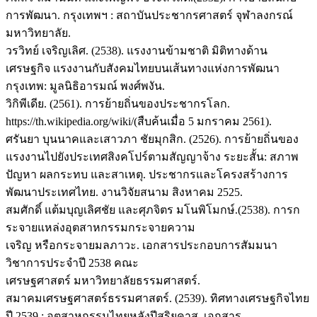
การพัฒนา. กรุงเทพฯ : สถาบันประชากรศาสตร์ จุฬาลงกรณ์
มหาวิทยาลัย.
วรวิทย์ เจริญเลิศ. (2538). แรงงานข้ามชาติ มิติทางด้าน
เศรษฐกิจ แรงงานกับสังคมไทยบนเส้นทางแห่งการพัฒนา
กรุงเทพ: มูลนิธิอารมณ์ พงศ์พงัน.
วิกิพีเดีย. (2561). การย้ายถิ่นของประชากรโลก.
https://th.wikipedia.org/wiki/(สืบค้นเมื่อ 5 มกราคม 2561).
ศรันยา บุนนาคและเสาวภา ชัยมุกสิก. (2526). การย้ายถิ่นของ
แรงงานไปยังประเทศสิงคโปร์ตามสัญญาจ้าง ระยะสั้น: สภาพ
ปัญหา ผลกระทบ และสาเหตุ. ประชากรและโครงสร้างการ
พัฒนาประเทศไทย. งานวิจัยสนาม สิงหาคม 2525.
สมศักดิ์ แต้มบุญเลิศชัย และศุภจิตร มโนพิโมกษ์.(2538). การก
ระจายแหล่งอุตสาหกรรมกระจายความ
เจริญ หรือกระจายมลภาวะ. เอกสารประกอบการสัมมนา
วิชาการประจำปี 2538 คณะ
เศรษฐศาสตร์ มหาวิทยาลัยธรรมศาสตร์.
สมาคมเศรษฐศาสตร์ธรรมศาสตร์. (2539). ทิศทางเศรษฐกิจไทย
ปี 2539 : อุตสาหกรรมไทยหลังปีสุริยคาส. เอกสาร