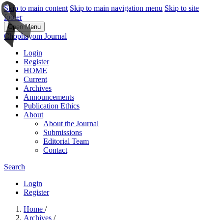
Skip to main content
Skip to main navigation menu
Skip to site
footer
Open Menu
Chophayom Journal
Login
Register
HOME
Current
Archives
Announcements
Publication Ethics
About
About the Journal
Submissions
Editorial Team
Contact
Search
Login
Register
Home
/
Archives
/