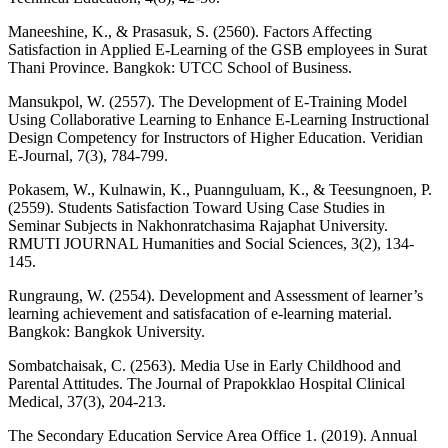
Maneeshine, K., & Prasasuk, S. (2560). Factors Affecting
Satisfaction in Applied E-Learning of the GSB employees in Surat
Thani Province. Bangkok: UTCC School of Business.
Mansukpol, W. (2557). The Development of E-Training Model
Using Collaborative Learning to Enhance E-Learning Instructional
Design Competency for Instructors of Higher Education. Veridian
E-Journal, 7(3), 784-799.
Pokasem, W., Kulnawin, K., Puannguluam, K., & Teesungnoen, P.
(2559). Students Satisfaction Toward Using Case Studies in
Seminar Subjects in Nakhonratchasima Rajaphat University.
RMUTI JOURNAL Humanities and Social Sciences, 3(2), 134-
145.
Rungraung, W. (2554). Development and Assessment of learner’s
learning achievement and satisfacation of e-learning material.
Bangkok: Bangkok University.
Sombatchaisak, C. (2563). Media Use in Early Childhood and
Parental Attitudes. The Journal of Prapokklao Hospital Clinical
Medical, 37(3), 204-213.
The Secondary Education Service Area Office 1. (2019). Annual