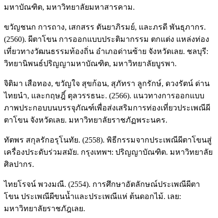
มหาบัณฑิต, มหาวิทยาลัยมหาสารคาม.
ขวัญชนก การถาง, เสกสรร ตันยาภิรมย์, และภรดี พันธุภากร.
(2560). ผีตาโขน การออกแบบประติมากรรม ตกแต่ง แหล่งท่อง
เที่ยวทางวัฒนธรรมท้องถิ่น อำเภอด่านซ้าย จังหวัดเลย. ชลบุรี:
วิทยานิพนธ์ปริญญามหาบัณฑิต, มหาวิทยาลัยบูรพา.
จิติมา เสือทอง, ขวัญใจ สุขก้อน, สุภัทรา ลูกรักษ์, ดวงรัตน์ ด่าน
ไทยนำ, และกฤษฎิ์ ตุลวรรธนะ. (2566). แนวทางการออกแบบ
ภาพประกอบบนบรรจุภัณฑ์เพื่อส่งเสริมการท่องเที่ยวประเพณีผี
ตาโขน จังหวัดเลย. มหาวิทยาลัยราชภัฏพระนคร.
ทัตพร สกุลรักอรุโนทัย. (2558). พิธีกรรมจากประเพณีผีตาโขนสู่
เครื่องประดับร่วมสมัย. กรุงเทพฯ: ปริญญาบัณฑิต. มหาวิทยาลัย
ศิลปากร.
ไทยโรจน์ พวงมณี. (2554). การศึกษาอัตลักษณ์ประเพณีผีตา
โขน ประเพณีผีขนน้ำและประเพณีแห่ ต้นดอกไม้. เลย:
มหาวิทยาลัยราชภัฎเลย.