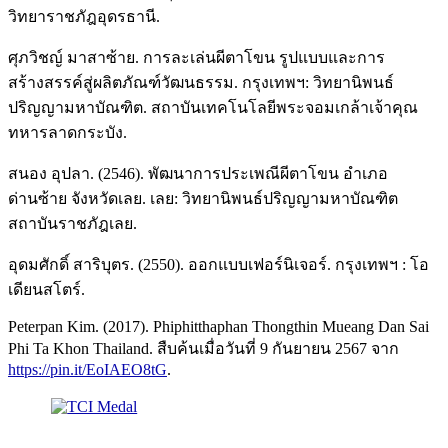
วิทยาราชภัฎอุดรธานี.
ศุภวิชญ์ มาสาซ้าย. การละเล่นผีตาโขน รูปแบบและการ
สร้างสรรค์สู่ผลิตภัณฑ์วัฒนธรรม. กรุงเทพฯ: วิทยานิพนธ์
ปริญญามหาบัณฑิต. สถาบันเทคโนโลยีพระจอมเกล้าเจ้าคุณ
ทหารลาดกระบัง.
สนอง อุปลา. (2546). พัฒนาการประเพณีผีตาโขน อำเภอ
ด่านซ้าย จังหวัดเลย. เลย: วิทยานิพนธ์ปริญญามหาบัณฑิต
สถาบันราชภัฎเลย.
อุดมศักดิ์ สาริบุตร. (2550). ออกแบบเฟอร์นิเจอร์. กรุงเทพฯ : โอ
เดียนสโตร์.
Peterpan Kim. (2017). Phiphitthaphan Thongthin Mueang Dan Sai
Phi Ta Khon Thailand. สืบค้นเมื่อวันที่ 9 กันยายน 2567 จาก
https://pin.it/EoIAEO8tG
.