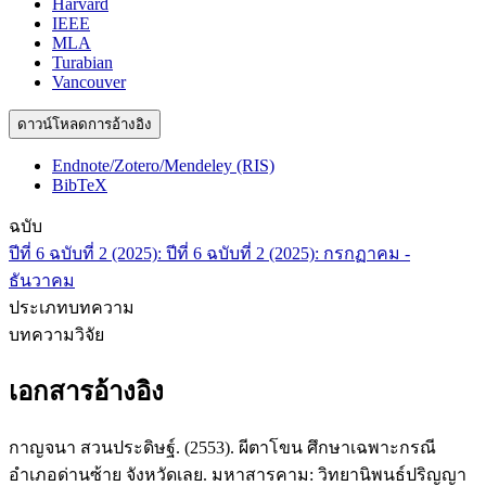
Harvard
IEEE
MLA
Turabian
Vancouver
ดาวน์โหลดการอ้างอิง
Endnote/Zotero/Mendeley (RIS)
BibTeX
ฉบับ
ปีที่ 6 ฉบับที่ 2 (2025): ปีที่ 6 ฉบับที่ 2 (2025): กรกฏาคม -
ธันวาคม
ประเภทบทความ
บทความวิจัย
เอกสารอ้างอิง
กาญจนา สวนประดิษฐ์. (2553). ผีตาโขน ศึกษาเฉพาะกรณี
อำเภอด่านซ้าย จังหวัดเลย. มหาสารคาม: วิทยานิพนธ์ปริญญา