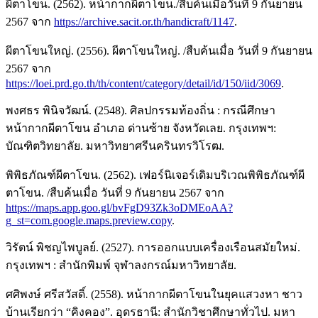
ผีตาโขน. (2562). หน้ากากผีตาโขน./สืบค้นเมื่อวันที่ 9 กันยายน
2567 จาก
https://archive.sacit.or.th/handicraft/1147
.
ผีตาโขนใหญ่. (2556). ผีตาโขนใหญ่. /สืบค้นเมื่อ วันที่ 9 กันยายน
2567 จาก
https://loei.prd.go.th/th/content/category/detail/id/150/iid/3069
.
พงศธร พินิจวัฒน์. (2548). ศิลปกรรมท้องถิ่น : กรณีศึกษา
หน้ากากผีตาโขน อําเภอ ด่านซ้าย จังหวัดเลย. กรุงเทพฯ:
บัณฑิตวิทยาลัย. มหาวิทยาศรีนครินทรวิโรฒ.
พิพิธภัณฑ์ผีตาโขน. (2562). เฟอร์นิเจอร์เดิมบริเวณพิพิธภัณฑ์ผี
ตาโขน. /สืบค้นเมื่อ วันที่ 9 กันยายน 2567 จาก
https://maps.app.goo.gl/bvFgD93Zk3oDMEoAA?
g_st=com.google.maps.preview.copy
.
วิรัตน์ พิชญไพบูลย์. (2527). การออกแบบเครื่องเรือนสมัยใหม่.
กรุงเทพฯ : สำนักพิมพ์ จุฬาลงกรณ์มหาวิทยาลัย.
ศศิพงษ์ ศรีสวัสดิ์. (2558). หน้ากากผีตาโขนในยุคแสวงหา ชาว
บ้านเรียกว่า “คิงคอง”. อุดรธานี: สำนักวิชาศึกษาทั่วไป. มหา