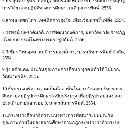
5.ธร สุนทรายุทธ, ทฤษฎีองค์กรและพฤติกรรม : หลักการ ทฤษฎี
การวิจัย และปฏิบัติทางการศึกษา, เนติกุลการพิมพ์, 2556.
6.สุรพล เพชรไกร, เทคนิคการจูงใจ, เทียนวัฒนาพริ้นท์ติ้ง, 2554.
7.วรพจน์ บุษราคัมวดี, การพัฒนาองค์การ, มหาวิทยาลัยราชภัฏ
วไลยอลงกรณ์ในพระบรมราชูปถัมภ์, 2556.
8.วิเชียร วิทยอุดม, พฤติกรรมองค์การ, บ. ธนธัชการพิมพ์ จำกัด,
2554.
9.รุ่ง แก้วแดง, ประกันคุณภาพการศึกษา ทุกคนทำได้ ไม่ยาก,
วัฒนาพานิช, 2545.
10.ธีระ รุณเจริญ, ความเป็นมืออาชีพในการจัดและบริหารการ
ศึกษา ยุคปฏิรูปการศึกษา(ฉบับปรังปรุง เพื่อปฏิรูปรอบสอง และ
ประเมินภายนอกรอบ 3, นวสาส์นการพิมพ์, 2554.
11.กระทรวงศึกษาธิการ, แนวทางการพัฒนาระบบประกัน
คุณภาพภายในของสถานศึกษาตามกฎกระทรวงว่าด้วยระบบ