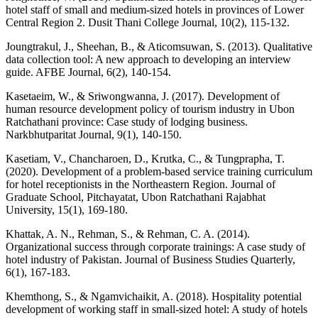
hotel staff of small and medium-sized hotels in provinces of Lower
Central Region 2. Dusit Thani College Journal, 10(2), 115-132.
Joungtrakul, J., Sheehan, B., & Aticomsuwan, S. (2013). Qualitative
data collection tool: A new approach to developing an interview
guide. AFBE Journal, 6(2), 140-154.
Kasetaeim, W., & Sriwongwanna, J. (2017). Development of
human resource development policy of tourism industry in Ubon
Ratchathani province: Case study of lodging business.
Narkbhutparitat Journal, 9(1), 140-150.
Kasetiam, V., Chancharoen, D., Krutka, C., & Tungprapha, T.
(2020). Development of a problem-based service training curriculum
for hotel receptionists in the Northeastern Region. Journal of
Graduate School, Pitchayatat, Ubon Ratchathani Rajabhat
University, 15(1), 169-180.
Khattak, A. N., Rehman, S., & Rehman, C. A. (2014).
Organizational success through corporate trainings: A case study of
hotel industry of Pakistan. Journal of Business Studies Quarterly,
6(1), 167-183.
Khemthong, S., & Ngamvichaikit, A. (2018). Hospitality potential
development of working staff in small-sized hotel: A study of hotels