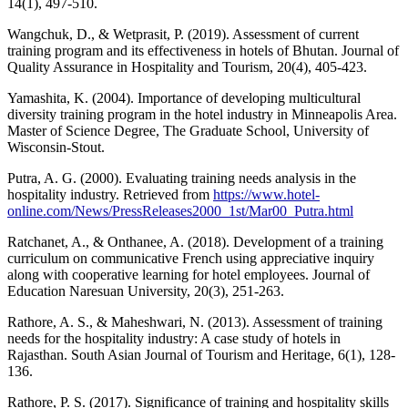
14(1), 497-510.
Wangchuk, D., & Wetprasit, P. (2019). Assessment of current
training program and its effectiveness in hotels of Bhutan. Journal of
Quality Assurance in Hospitality and Tourism, 20(4), 405-423.
Yamashita, K. (2004). Importance of developing multicultural
diversity training program in the hotel industry in Minneapolis Area.
Master of Science Degree, The Graduate School, University of
Wisconsin-Stout.
Putra, A. G. (2000). Evaluating training needs analysis in the
hospitality industry. Retrieved from
https://www.hotel-
online.com/News/PressReleases2000_1st/Mar00_Putra.html
Ratchanet, A., & Onthanee, A. (2018). Development of a training
curriculum on communicative French using appreciative inquiry
along with cooperative learning for hotel employees. Journal of
Education Naresuan University, 20(3), 251-263.
Rathore, A. S., & Maheshwari, N. (2013). Assessment of training
needs for the hospitality industry: A case study of hotels in
Rajasthan. South Asian Journal of Tourism and Heritage, 6(1), 128-
136.
Rathore, P. S. (2017). Significance of training and hospitality skills