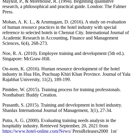
Maykut, P., & Morehouse, R. (1994). Beginning qualitative
research, a philosophical and practical guide. London: The Falmer
Press.
Mohan, A. K. L., & Arumugam, D. (2016). A study on evaluation
of human resource practices in the hotel industry with special
reference to selected hotels in Chennai City. International Journal of
Academic Research in Accounting, Finance and Management
Sciences, 6(4), 268-273.
Noe, R. A. (2010). Employee training and development (5th ed.).
Singapore: McGraw-Hill.
On-nom, K. (2016). Human resource development of the hotel
industry in Hua Hin, Prachuap Khiri Khan Province. Journal of Yala
Rajabhat University, 11(2), 189-199.
Pinitdee, W. (2015). Training process for training professionals.
Nonthaburi: Buddy Creation.
Prasanth, S. (2015). Training and development in hotel industry.
Shanlax International Journal of Management, 3(1), 27-34.
Putra, A. G. (2000). Evaluating training needs analysis in the
hospitality industry. Retrieved September, 20, 2021 from
https://www.hotel-online.com/News/
PressReleases2000_1st/