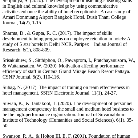
Sertpunya, S. (2020). The development of listening-speaking skills
in English and cultural knowledge by using communicative
activities enhance the ability of hotel receptionists: A case study of
Amari Donmuang Airport Bangkok Hotel. Dusit Thani College
Journal, 14(2), 1-15.
Sharma, D., & Gupta, R. C. (2017). The impact of skills
development training programs on employee retention in hotels: A
study of 5-star hotels in Delhi-NCR. Paripex – Indian Journal of
Research, 6(1), 808-809.
Srisakultiew, S., Sitthiphon, O., Pawaprom, I., Pratchayanusorn, W.,
& Wattanasatien, W. (2020). Motivation affecting performance
efficiency of staff in Centara Grand Mirage Beach Resort Pattaya.
CSNP Journal, 5(2), 110-116.
Suhag, N. (2017). The impact of training on team effectiveness in
hotel management. SSRN Electronic Journal, 11(1), 24-27.
Suwan, K., & Tantakool, T. (2020). The development of personnel
management competency in the small and medium hotel business to
be the high-performance organization. Journal of Suvarnabhumi
Institute of Technology (Humanities and Social Sciences), 6(1), 35-
50.
Swanson, R. A., & Holton III, E. F. (2001). Foundation of human