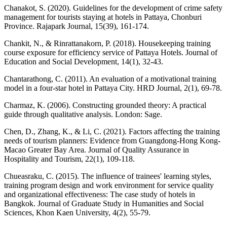
Chanakot, S. (2020). Guidelines for the development of crime safety
management for tourists staying at hotels in Pattaya, Chonburi
Province. Rajapark Journal, 15(39), 161-174.
Chankit, N., & Rinrattanakorn, P. (2018). Housekeeping training
course exposure for efficiency service of Pattaya Hotels. Journal of
Education and Social Development, 14(1), 32-43.
Chantarathong, C. (2011). An evaluation of a motivational training
model in a four-star hotel in Pattaya City. HRD Journal, 2(1), 69-78.
Charmaz, K. (2006). Constructing grounded theory: A practical
guide through qualitative analysis. London: Sage.
Chen, D., Zhang, K., & Li, C. (2021). Factors affecting the training
needs of tourism planners: Evidence from Guangdong-Hong Kong-
Macao Greater Bay Area. Journal of Quality Assurance in
Hospitality and Tourism, 22(1), 109-118.
Chueasraku, C. (2015). The influence of trainees' learning styles,
training program design and work environment for service quality
and organizational effectiveness: The case study of hotels in
Bangkok. Journal of Graduate Study in Humanities and Social
Sciences, Khon Kaen University, 4(2), 55-79.