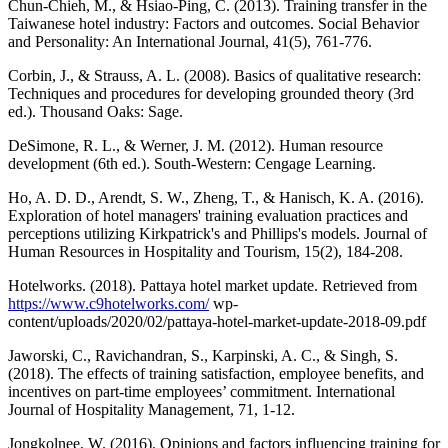
Chun-Chieh, M., & Hsiao-Ping, C. (2013). Training transfer in the
Taiwanese hotel industry: Factors and outcomes. Social Behavior
and Personality: An International Journal, 41(5), 761-776.
Corbin, J., & Strauss, A. L. (2008). Basics of qualitative research:
Techniques and procedures for developing grounded theory (3rd
ed.). Thousand Oaks: Sage.
DeSimone, R. L., & Werner, J. M. (2012). Human resource
development (6th ed.). South-Western: Cengage Learning.
Ho, A. D. D., Arendt, S. W., Zheng, T., & Hanisch, K. A. (2016).
Exploration of hotel managers' training evaluation practices and
perceptions utilizing Kirkpatrick's and Phillips's models. Journal of
Human Resources in Hospitality and Tourism, 15(2), 184-208.
Hotelworks. (2018). Pattaya hotel market update. Retrieved from
https://www.c9hotelworks.com/
wp-
content/uploads/2020/02/pattaya-hotel-market-update-2018-09.pdf
Jaworski, C., Ravichandran, S., Karpinski, A. C., & Singh, S.
(2018). The effects of training satisfaction, employee benefits, and
incentives on part-time employees’ commitment. International
Journal of Hospitality Management, 71, 1-12.
Jongkolnee, W. (2016). Opinions and factors influencing training for