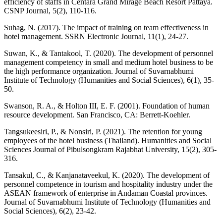
efficiency of staffs in Centara Grand Mirage Beach Resort Pattaya.
CSNP Journal, 5(2), 110-116.
Suhag, N. (2017). The impact of training on team effectiveness in
hotel management. SSRN Electronic Journal, 11(1), 24-27.
Suwan, K., & Tantakool, T. (2020). The development of personnel
management competency in small and medium hotel business to be
the high performance organization. Journal of Suvarnabhumi
Institute of Technology (Humanities and Social Sciences), 6(1), 35-
50.
Swanson, R. A., & Holton III, E. F. (2001). Foundation of human
resource development. San Francisco, CA: Berrett-Koehler.
Tangsukeesiri, P., & Nonsiri, P. (2021). The retention for young
employees of the hotel business (Thailand). Humanities and Social
Sciences Journal of Pibulsongkram Rajabhat University, 15(2), 305-
316.
Tansakul, C., & Kanjanataveekul, K. (2020). The development of
personnel competence in tourism and hospitality industry under the
ASEAN framework of enterprise in Andaman Coastal provinces.
Journal of Suvarnabhumi Institute of Technology (Humanities and
Social Sciences), 6(2), 23-42.