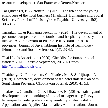
resource development. San Francisco: Berrett-Koehler.
Tangsukeesiri, P., & Nonsiri, P. (2021). The retention for young
employees of the hotel business (Thailand). Humanities and Social
Sciences, Journal of Pibulsongkram Rajabhat University, 15(2),
305-316.
Tansakul, C., & Kanjanataveekul, K. (2020). The development of
personnel competence in the tourism and hospitality industry under
the ASEAN framework of enterprise in Andaman Coastal
provinces. Journal of Suvarnabhumi Institute of Technology
(Humanities and Social Sciences), 6(2), 23-42.
Thai Hotels Association. (2020). Checklist for four-star hotel
standard 2020. Retrieve September, 20, 2021 from
http://www.thaihotels.org/
Thaithong, N., Praneetham, C., Noades, M., & Sitthijirapat, P.
(2018). Competency development of the hotel staff in Koh Samui,
Surat Thani Province. Chophayom Journal, 29(3), 41-53.
Thakre, T., Chaudhari, O., & Dhawade, N. (2019). Training and
development need a ranking of a hotel manager using Fuzzy
technique for order preference by similarity to ideal solution.
Applications and Applied Mathematics: An International Journal,