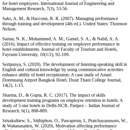
for hotel employees. International Journal of Engineering and
Management Research, 7(3), 53-56.
Saks, A. M., & Haccoun, R. R. (2007). Managing performance
through training and development (4th ed.). United States: Thomson
Nelson.
Samar, N. K., Mohammed, A. M., Gamel, S. A., & Nabil, A. A.
(2016). Impact of effective training on employee performance in
hotel establishments. Journal of Faculty of Tourism and Hotels,
Fayoum University, 10(1/2), 92-109.
Sertpunya, S. (2020). The development of listening-speaking skill in
English and cultural knowledge by using communicative activities
enhance ability of hotel receptionists: A case study of Amari
Donmuang Airport Bangkok Hotel. Dusit Thani College Journal,
14(2), 1-15.
Sharma, D., & Gupta, R. C. (2017). The impact of skills
development training programs on employee retention in hotels: A
study of 5-star hotels in Delhi-NCR. Paripex – Indian Journal of
Research, 6(1), 808-809.
Srisakultiew, S., Sitthiphon, O., Pawaprom, I., Pratchayanusorn, W.,
& Wattanasatien, W. (2020). Motivation affecting performance