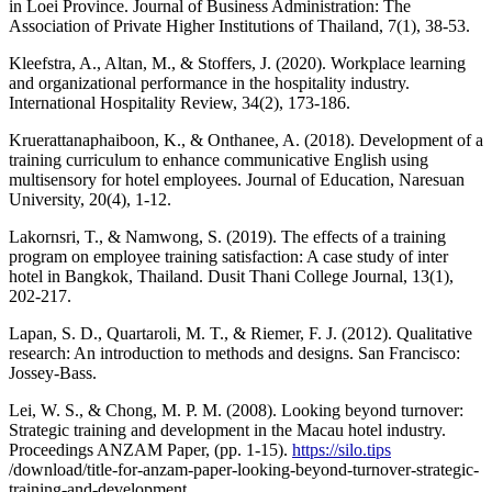
in Loei Province. Journal of Business Administration: The
Association of Private Higher Institutions of Thailand, 7(1), 38-53.
Kleefstra, A., Altan, M., & Stoffers, J. (2020). Workplace learning
and organizational performance in the hospitality industry.
International Hospitality Review, 34(2), 173-186.
Kruerattanaphaiboon, K., & Onthanee, A. (2018). Development of a
training curriculum to enhance communicative English using
multisensory for hotel employees. Journal of Education, Naresuan
University, 20(4), 1-12.
Lakornsri, T., & Namwong, S. (2019). The effects of a training
program on employee training satisfaction: A case study of inter
hotel in Bangkok, Thailand. Dusit Thani College Journal, 13(1),
202-217.
Lapan, S. D., Quartaroli, M. T., & Riemer, F. J. (2012). Qualitative
research: An introduction to methods and designs. San Francisco:
Jossey-Bass.
Lei, W. S., & Chong, M. P. M. (2008). Looking beyond turnover:
Strategic training and development in the Macau hotel industry.
Proceedings ANZAM Paper, (pp. 1-15).
https://silo.tips
/download/title-for-anzam-paper-looking-beyond-turnover-strategic-
training-and-development