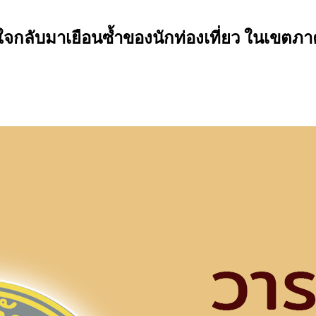
งใจกลับมาเยือนซ้ำของนักท่องเที่ยว ในเขต