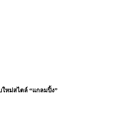
ใหม่สไตล์ “แกลมปิ้ง”