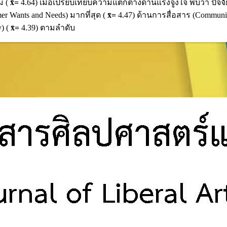
ม (
x̄
=
4.64) เมื่อเปรียบเทียบความแตกต่างด้านแรงจูงใจ พบว่า ปัจจ
 Wants and Needs) มากที่สุด (
x̄
=
4.47) ด้านการสื่อสาร (Communic
y) (
x̄
=
4.39) ตามลำดับ