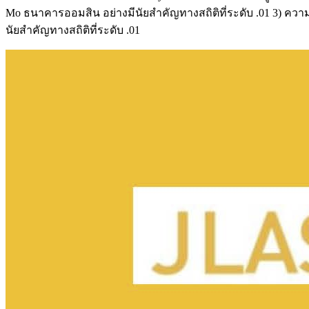
Mo ธนาคารออมสิน อย่างมีนัยสำคัญทางสถิติที่ระดับ .01 3) ควา
นัยสำคัญทางสถิติที่ระดับ .01