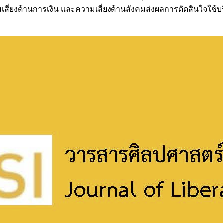
มเสี่ยงด้านการเงิน และความเสี่ยงด้านสังคมส่งผลการตัดสินใจใช