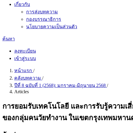
เกี่ยวกับ
การส่งบทความ
กองบรรณาธิการ
นโยบายความเป็นส่วนตัว
ค้นหา
ลงทะเบียน
เข้าสู่ระบบ
หน้าแรก
/
คลังบทความ
/
ปีที่ 8 ฉบับที่ 1 (2568): มกราคม-มิถุนายน 2568
/
Articles
การยอมรับเทคโนโลยี และการรับรู้ความเสี
ของกลุ่มคนวัยทำงาน ในเขตกรุงเทพมหาน