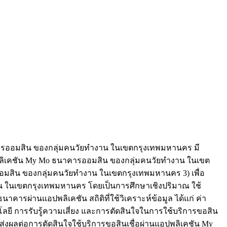
าคารออมสิน ของกลุ่มคนวัยทำงาน ในเขตกรุงเทพมหานคร มี
อปพลิเคชัน My Mo ธนาคารออมสิน ของกลุ่มคนวัยทำงาน ในเขต
ออมสิน ของกลุ่มคนวัยทำงาน ในเขตกรุงเทพมหานคร 3) เพื่อ
งาน ในเขตกรุงเทพมหานคร โดยเป็นการศึกษาเชิงปริมาณ ใช้
รผ่านแอปพลิเคชัน สถิติที่ใช้วิเคราะห์ข้อมูล ได้แก่ ค่า
ลยี การรับรู้ความเสี่ยง และการตัดสินใจในการใช้บริการขอสิน
งผลต่อการตัดสินใจใช้บริการขอสินเชื่อผ่านแอปพลิเคชัน My