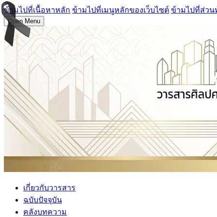
ข้ามไปที่เนื้อหาหลัก
ข้ามไปที่เมนูหลักของเว็บไซต์
ข้ามไปที่ส่วน
Open Menu
เกี่ยวกับวารสาร
ฉบับปัจจุบัน
คลังบทความ