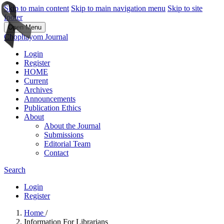
Skip to main content
Skip to main navigation menu
Skip to site
footer
Open Menu
Chophayom Journal
Login
Register
HOME
Current
Archives
Announcements
Publication Ethics
About
About the Journal
Submissions
Editorial Team
Contact
Search
Login
Register
Home
/
Information For Librarians