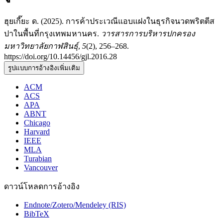
ฮุยเกี๊ยะ ด. (2025). การค้าประเวณีแอบแฝงในธุรกิจนวดพริตตีส
ปาในพื้นที่กรุงเทพมหานคร.
วารสารการบริหารปกครอง
มหาวิทยาลัยกาฬสินธุ์
,
5
(2), 256–268.
https://doi.org/10.14456/gjl.2016.28
รูปแบบการอ้างอิงเพิ่มเติม
ACM
ACS
APA
ABNT
Chicago
Harvard
IEEE
MLA
Turabian
Vancouver
ดาวน์โหลดการอ้างอิง
Endnote/Zotero/Mendeley (RIS)
BibTeX