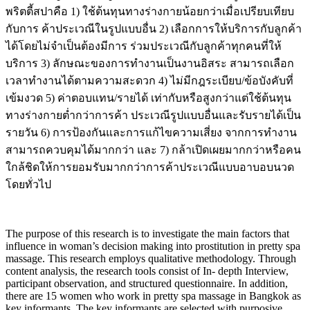
พริตตี้สปาคือ 1) ใช้ต้นทุนทางร่างกายน้อยกว่าเมื่อเปรียบเทียบ
กับการ ค้าประเวณีในรูปแบบอื่น 2) เลือกการให้บริการกับลูกค้า
ได้โดยไม่จำเป็นต้องมีการ ร่วมประเวณีกับลูกค้าทุกคนที่ให้
บริการ 3) ลักษณะของการทำงานเป็นงานอิสระ สามารถเลือก
เวลาทำงานได้ตามความสะดวก 4) ไม่มีกฎระเบียบ/ข้อบังคับที่
เข้มงวด 5) ค่าตอบแทน/รายได้ เท่ากับหรือสูงกว่าแต่ใช้ต้นทุน
ทางร่างกายต่ำกว่าการค้า ประเวณีรูปแบบอื่นและรับรายได้เป็น
รายวัน 6) การป้องกันและการแก้ไขความเสี่ยง จากการทำงาน
สามารถควบคุมได้มากกว่า และ 7) กล้าเปิดเผยมากกว่าหรือคน
ใกล้ชิดให้การยอมรับมากกว่าการค้าประเวณีแบบอาบอบนวด
โดยทั่วไป
The purpose of this research is to investigate the main factors that
influence in woman’s decision making into prostitution in pretty spa
massage. This research employs qualitative methodology. Through
content analysis, the research tools consist of In- depth Interview,
participant observation, and structured questionnaire. In addition,
there are 15 women who work in pretty spa massage in Bangkok as
key informants. The key informants are selected with purposive