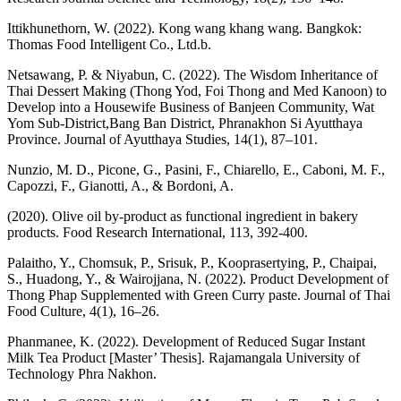
Ittikhunethorn, W. (2022). Kong wang khang wang. Bangkok:
Thomas Food Intelligent Co., Ltd.b.
Netsawang, P. & Niyabun, C. (2022). The Wisdom Inheritance of
Thai Dessert Making (Thong Yod, Foi Thong and Med Kanoon) to
Develop into a Housewife Business of Banjeen Community, Wat
Yom Sub-District,Bang Ban District, Phranakhon Si Ayutthaya
Province. Journal of Ayutthaya Studies, 14(1), 87–101.
Nunzio, M. D., Picone, G., Pasini, F., Chiarello, E., Caboni, M. F.,
Capozzi, F., Gianotti, A., & Bordoni, A.
(2020). Olive oil by-product as functional ingredient in bakery
products. Food Research International, 113, 392-400.
Palaitho, Y., Chomsuk, P., Srisuk, P., Kooprasertying, P., Chaipai,
S., Huadong, Y., & Wairojjana, N. (2022). Product Development of
Thong Phap Supplemented with Green Curry paste. Journal of Thai
Food Culture, 4(1), 16–26.
Phanmanee, K. (2022). Development of Reduced Sugar Instant
Milk Tea Product [Master’ Thesis]. Rajamangala University of
Technology Phra Nakhon.