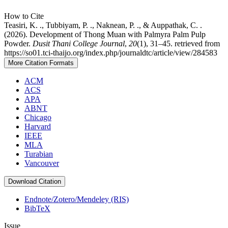
How to Cite
Teasiri, K. ., Tubbiyam, P. ., Naknean, P. ., & Auppathak, C. .
(2026). Development of Thong Muan with Palmyra Palm Pulp
Powder.
Dusit Thani College Journal
,
20
(1), 31–45. retrieved from
https://so01.tci-thaijo.org/index.php/journaldtc/article/view/284583
More Citation Formats
ACM
ACS
APA
ABNT
Chicago
Harvard
IEEE
MLA
Turabian
Vancouver
Download Citation
Endnote/Zotero/Mendeley (RIS)
BibTeX
Issue