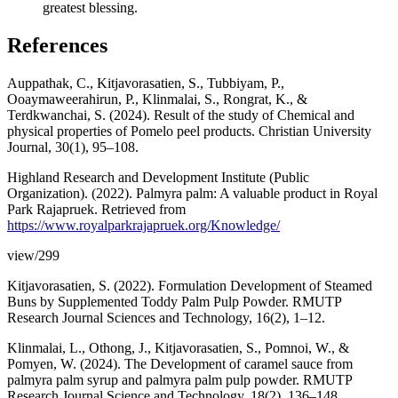
greatest blessing.
References
Auppathak, C., Kitjavorasatien, S., Tubbiyam, P.,
Ooaymaweerahirun, P., Klinmalai, S., Rongrat, K., &
Terdkwanchai, S. (2024). Result of the study of Chemical and
physical properties of Pomelo peel products. Christian University
Journal, 30(1), 95–108.
Highland Research and Development Institute (Public
Organization). (2022). Palmyra palm: A valuable product in Royal
Park Rajapruek. Retrieved from
https://www.royalparkrajapruek.org/Knowledge/
view/299
Kitjavorasatien, S. (2022). Formulation Development of Steamed
Buns by Supplemented Toddy Palm Pulp Powder. RMUTP
Research Journal Sciences and Technology, 16(2), 1–12.
Klinmalai, L., Othong, J., Kitjavorasatien, S., Pomnoi, W., &
Pomyen, W. (2024). The Development of caramel sauce from
palmyra palm syrup and palmyra palm pulp powder. RMUTP
Research Journal Science and Technology, 18(2), 136–148.