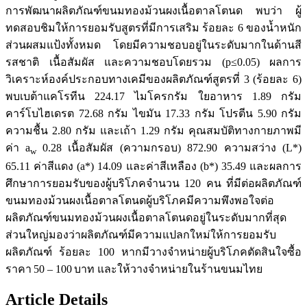
การพัฒนาผลิตภัณฑ์ขนมทองม้วนผงเนื้อตาลโตนด พบว่า ผู้
ทดสอบชิมให้การยอมรับสูตรที่มีการเสริม ร้อยละ 6 ของน้ำหนัก
ส่วนผสมแป้งทั้งหมด โดยมีความชอบอยู่ในระดับมากในด้านสี
รสชาติ เนื้อสัมผัส และความชอบโดยรวม (p≤0.05) ผลการ
วิเคราะห์องค์ประกอบทางเคมีของผลิตภัณฑ์สูตรที่ 3 (ร้อยละ 6)
พบเบต้าแคโรทีน 224.17 ไมโครกรัม ใยอาหาร 1.89 กรัม
คาร์โบไฮเดรต 72.68 กรัม ไขมัน 17.33 กรัม โปรตีน 5.90 กรัม
ความชื้น 2.80 กรัม และเถ้า 1.29 กรัม คุณสมบัติทางกายภาพมี
ค่า a
0.28 เนื้อสัมผัส (ความกรอบ) 872.90 ความสว่าง (L*)
w
65.11 ค่าสีแดง (a*) 14.09 และค่าสีเหลือง (b*) 35.49 และผลการ
ศึกษาการยอมรับของผู้บริโภคจำนวน 120 คน ที่มีต่อผลิตภัณฑ์
ขนมทองม้วนผงเนื้อตาลโตนดผู้บริโภคมีความพึงพอใจต่อ
ผลิตภัณฑ์ขนมทองม้วนผงเนื้อตาลโตนดอยู่ในระดับมากที่สุด
ส่วนใหญ่มองว่าผลิตภัณฑ์มีความแปลกใหม่ให้การยอมรับ
ผลิตภัณฑ์ ร้อยละ 100 หากมีวางจำหน่ายผู้บริโภคตัดสินใจซื้อ
ราคา
50 – 100
บาท และให้วางจำหน่ายในร้านขนมไทย
Article Details