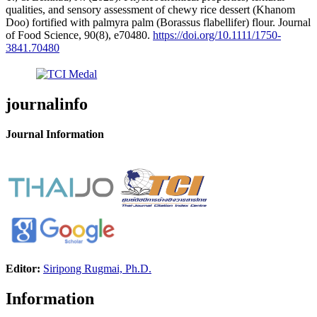
qualities, and sensory assessment of chewy rice dessert (Khanom
Doo) fortified with palmyra palm (Borassus flabellifer) flour. Journal
of Food Science, 90(8), e70480.
https://doi.org/10.1111/1750-
3841.70480
journalinfo
Journal Information
Editor:
Siripong Rugmai, Ph.D.
Information