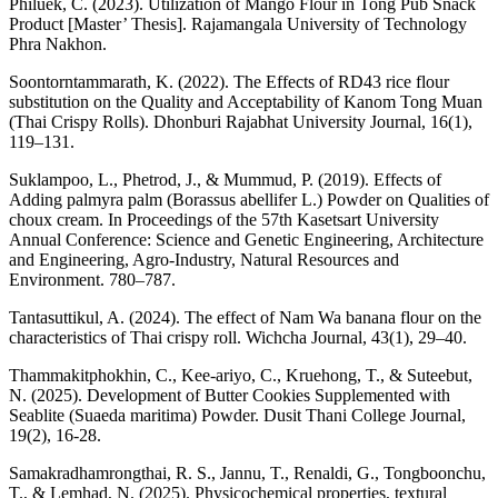
Philuek, C. (2023). Utilization of Mango Flour in Tong Pub Snack
Product [Master’ Thesis]. Rajamangala University of Technology
Phra Nakhon.
Soontorntammarath, K. (2022). The Effects of RD43 rice flour
substitution on the Quality and Acceptability of Kanom Tong Muan
(Thai Crispy Rolls). Dhonburi Rajabhat University Journal, 16(1),
119–131.
Suklampoo, L., Phetrod, J., & Mummud, P. (2019). Effects of
Adding palmyra palm (Borassus abellifer L.) Powder on Qualities of
choux cream. In Proceedings of the 57th Kasetsart University
Annual Conference: Science and Genetic Engineering, Architecture
and Engineering, Agro-Industry, Natural Resources and
Environment. 780–787.
Tantasuttikul, A. (2024). The effect of Nam Wa banana flour on the
characteristics of Thai crispy roll. Wichcha Journal, 43(1), 29–40.
Thammakitphokhin, C., Kee-ariyo, C., Kruehong, T., & Suteebut,
N. (2025). Development of Butter Cookies Supplemented with
Seablite (Suaeda maritima) Powder. Dusit Thani College Journal,
19(2), 16-28.
Samakradhamrongthai, R. S., Jannu, T., Renaldi, G., Tongboonchu,
T., & Lemhad, N. (2025). Physicochemical properties, textural