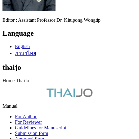
Editor : Assistant Professor Dr. Kittipong Wongtip
Language
English
ภาษาไทย
thaijo
Home ThaiJo
Manual
For Author
For Reviewer
Guidelines for Manuscript
Submission form
Approval form