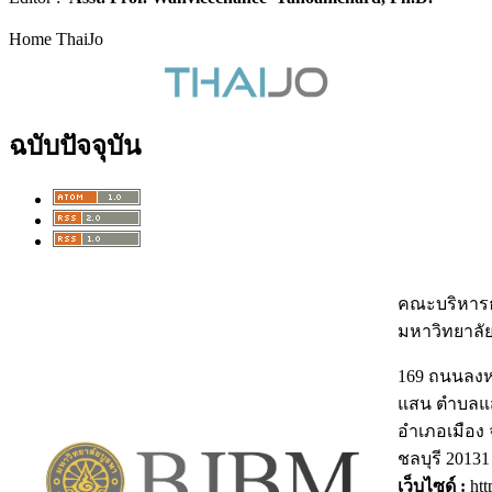
Home ThaiJo
ฉบับปัจจุบัน
คณะบริหารธ
มหาวิทยาลั
169 ถนนลง
แสน ตำบลแ
อำเภอเมือง 
ชลบุรี 20131
เว็บไซด์ :
htt