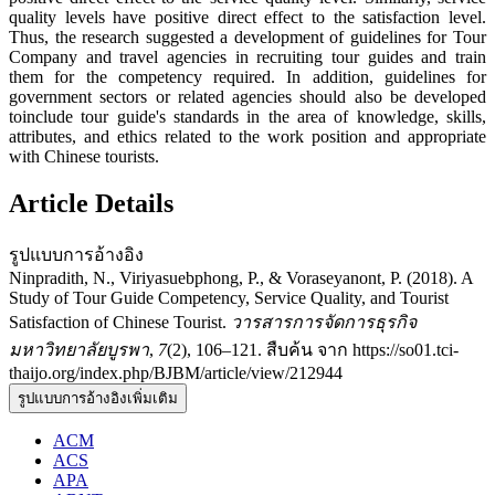
quality levels have positive direct effect to the satisfaction level.
Thus, the research suggested a development of guidelines for Tour
Company and travel agencies in recruiting tour guides and train
them for the competency required. In addition, guidelines for
government sectors or related agencies should also be developed
toinclude tour guide's standards in the area of knowledge, skills,
attributes, and ethics related to the work position and appropriate
with Chinese tourists.
Article Details
รูปแบบการอ้างอิง
Ninpradith, N., Viriyasuebphong, P., & Voraseyanont, P. (2018). A
Study of Tour Guide Competency, Service Quality, and Tourist
Satisfaction of Chinese Tourist.
วารสารการจัดการธุรกิจ
มหาวิทยาลัยบูรพา
,
7
(2), 106–121. สืบค้น จาก https://so01.tci-
thaijo.org/index.php/BJBM/article/view/212944
รูปแบบการอ้างอิงเพิ่มเติม
ACM
ACS
APA