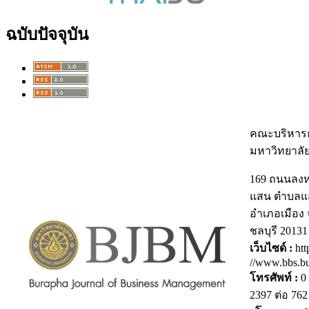
ฉบับปัจจุบัน
คณะบริหารธ
มหาวิทยาลั
169 ถนนลง
แสน ตำบลแ
อำเภอเมือง 
ชลบุรี 20131
เว็บไซด์ :
htt
//www.bbs.bu
โทรศัพท์ :
0 
2397 ต่อ 7