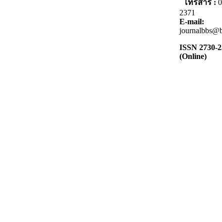
โทรสาร :
0
2371
E-mail:
journalbbs@b
ISSN 2730-
(Online)