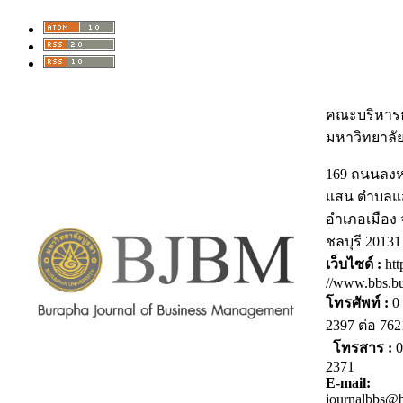
คณะบริหารธ
มหาวิทยาลั
169 ถนนลง
แสน ตำบลแ
อำเภอเมือง 
ชลบุรี 20131
เว็บไซด์ :
htt
//www.bbs.bu
โทรศัพท์ :
0 
2397 ต่อ 7
โทรสาร :
0
2371
E-mail:
journalbbs@b