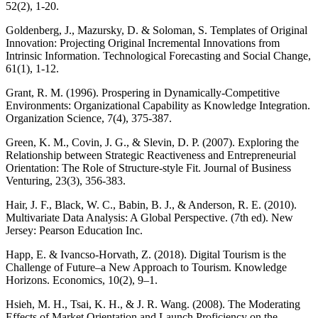
52(2), 1-20.
Goldenberg, J., Mazursky, D. & Soloman, S. Templates of Original
Innovation: Projecting Original Incremental Innovations from
Intrinsic Information. Technological Forecasting and Social Change,
61(1), 1-12.
Grant, R. M. (1996). Prospering in Dynamically-Competitive
Environments: Organizational Capability as Knowledge Integration.
Organization Science, 7(4), 375-387.
Green, K. M., Covin, J. G., & Slevin, D. P. (2007). Exploring the
Relationship between Strategic Reactiveness and Entrepreneurial
Orientation: The Role of Structure-style Fit. Journal of Business
Venturing, 23(3), 356-383.
Hair, J. F., Black, W. C., Babin, B. J., & Anderson, R. E. (2010).
Multivariate Data Analysis: A Global Perspective. (7th ed). New
Jersey: Pearson Education Inc.
Happ, E. & Ivancso-Horvath, Z. (2018). Digital Tourism is the
Challenge of Future–a New Approach to Tourism. Knowledge
Horizons. Economics, 10(2), 9–1.
Hsieh, M. H., Tsai, K. H., & J. R. Wang. (2008). The Moderating
Effects of Market Orientation and Launch Proficiency on the