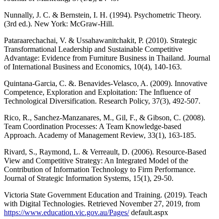
Nunnally, J. C. & Bernstein, I. H. (1994). Psychometric Theory.
(3rd ed.). New York: McGraw-Hill.
Pataraarechachai, V. & Ussahawanitchakit, P. (2010). Strategic
Transformational Leadership and Sustainable Competitive
Advantage: Evidence from Furniture Business in Thailand. Journal
of International Business and Economics, 10(4), 140-163.
Quintana-Garcia, C. &. Benavides-Velasco, A. (2009). Innovative
Competence, Exploration and Exploitation: The Influence of
Technological Diversification. Research Policy, 37(3), 492-507.
Rico, R., Sanchez-Manzanares, M., Gil, F., & Gibson, C. (2008).
Team Coordination Processes: A Team Knowledge-based
Approach. Academy of Management Review, 33(1), 163-185.
Rivard, S., Raymond, L. & Verreault, D. (2006). Resource-Based
View and Competitive Strategy: An Integrated Model of the
Contribution of Information Technology to Firm Performance.
Journal of Strategic Information Systems, 15(1), 29-50.
Victoria State Government Education and Training. (2019). Teach
with Digital Technologies. Retrieved November 27, 2019, from
https://www.education.vic.gov.au/Pages/
default.aspx