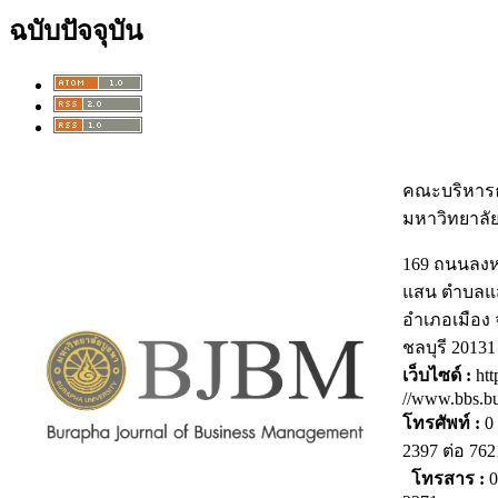
ฉบับปัจจุบัน
คณะบริหารธ
มหาวิทยาลั
169 ถนนลง
แสน ตำบลแ
อำเภอเมือง 
ชลบุรี 20131
เว็บไซด์ :
htt
//www.bbs.bu
โทรศัพท์ :
0 
2397 ต่อ 7
โทรสาร :
0