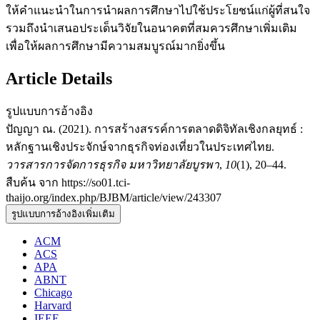
ให้คำแนะนำในการนำผลการศึกษาไปใช้ประโยชน์แก่ผู้ที่สนใจ
รวมถึงนำเสนอประเด็นวิจัยในอนาคตที่สมควรศึกษาเพิ่มเติม
เพื่อให้ผลการศึกษามีความสมบูรณ์มากยิ่งขึ้น
Article Details
รูปแบบการอ้างอิง
ปัญญา ณ. (2021). การสร้างสรรค์การตลาดดิจิทัลเชิงกลยุทธ์ :
หลักฐานเชิงประจักษ์จากธุรกิจท่องเที่ยวในประเทศไทย.
วารสารการจัดการธุรกิจ มหาวิทยาลัยบูรพา
,
10
(1), 20–44.
สืบค้น จาก https://so01.tci-
thaijo.org/index.php/BJBM/article/view/243307
รูปแบบการอ้างอิงเพิ่มเติม
ACM
ACS
APA
ABNT
Chicago
Harvard
IEEE