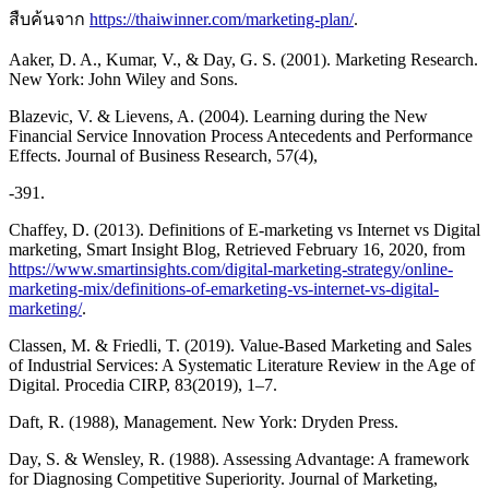
สืบค้นจาก
https://thaiwinner.com/marketing-plan/
.
Aaker, D. A., Kumar, V., & Day, G. S. (2001). Marketing Research.
New York: John Wiley and Sons.
Blazevic, V. & Lievens, A. (2004). Learning during the New
Financial Service Innovation Process Antecedents and Performance
Effects. Journal of Business Research, 57(4),
-391.
Chaffey, D. (2013). Definitions of E-marketing vs Internet vs Digital
marketing, Smart Insight Blog, Retrieved February 16, 2020, from
https://www.smartinsights.com/digital-marketing-strategy/online-
marketing-mix/definitions-of-emarketing-vs-internet-vs-digital-
marketing/
.
Classen, M. & Friedli, T. (2019). Value-Based Marketing and Sales
of Industrial Services: A Systematic Literature Review in the Age of
Digital. Procedia CIRP, 83(2019), 1–7.
Daft, R. (1988), Management. New York: Dryden Press.
Day, S. & Wensley, R. (1988). Assessing Advantage: A framework
for Diagnosing Competitive Superiority. Journal of Marketing,