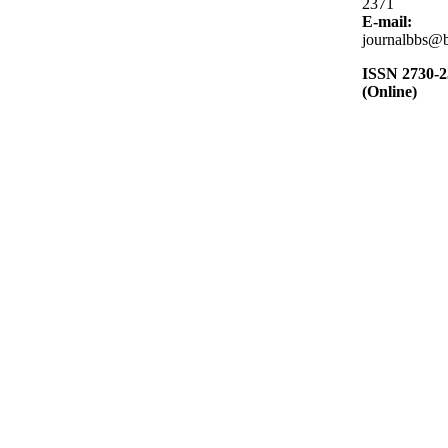
2371
E-mail:
journalbbs@b
ISSN 2730-
(Online)