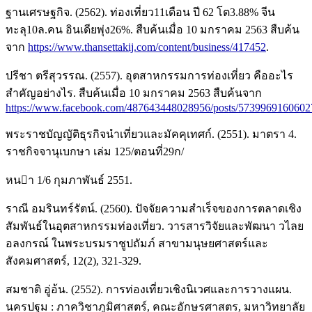
ฐานเศรษฐกิจ. (2562). ท่องเที่ยว11เดือน ปี 62 โต3.88% จีน
ทะลุ10ล.คน อินเดียพุ่ง26%. สืบค้นเมื่อ 10 มกราคม 2563 สืบค้น
จาก
https://www.thansettakij.com/content/business/417452
.
ปรีชา ตรีสุวรรณ. (2557). อุตสาหกรรมการท่องเที่ยว คืออะไร
สำคัญอย่างไร. สืบค้นเมื่อ 10 มกราคม 2563 สืบค้นจาก
https://www.facebook.com/487643448028956/posts/5739969160602
พระราชบัญญัติธุรกิจนำเที่ยวและมัคคุเทศก์. (2551). มาตรา 4.
ราชกิจจานุเบกษา เล่ม 125/ตอนที่29ก/
หนา 1/6 กุมภาพันธ์ 2551.
ราณี อมรินทร์รัตน์. (2560). ปัจจัยความสำเร็จของการตลาดเชิง
สัมพันธ์ในอุตสาหกรรมท่องเที่ยว. วารสารวิจัยและพัฒนา วไลย
อลงกรณ์ ในพระบรมราชูปถัมภ์ สาขามนุษยศาสตร์และ
สังคมศาสตร์, 12(2), 321-329.
สมชาติ อู่อ้น. (2552). การท่องเที่ยวเชิงนิเวศและการวางแผน.
นครปฐม : ภาควิชาภูมิศาสตร์, คณะอักษรศาสตร, มหาวิทยาลัย