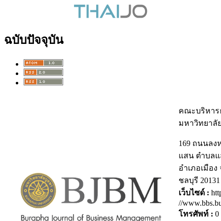
ฉบับปัจจุบัน
คณะบริหารธ
มหาวิทยาลั
169 ถนนลง
แสน ตำบลแ
อำเภอเมือง 
ชลบุรี 20131
เว็บไซด์ :
htt
//www.bbs.bu
โทรศัพท์ :
0 