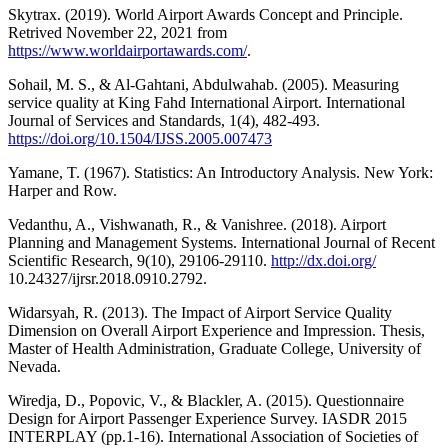
Skytrax. (2019). World Airport Awards Concept and Principle.
Retrived November 22, 2021 from
https://www.worldairportawards.com/
.
Sohail, M. S., & Al-Gahtani, Abdulwahab. (2005). Measuring
service quality at King Fahd International Airport. International
Journal of Services and Standards, 1(4), 482-493.
https://doi.org/10.1504/IJSS.2005.007473
Yamane, T. (1967). Statistics: An Introductory Analysis. New York:
Harper and Row.
Vedanthu, A., Vishwanath, R., & Vanishree. (2018). Airport
Planning and Management Systems. International Journal of Recent
Scientific Research, 9(10), 29106-29110.
http://dx.doi.org/
10.24327/ijrsr.2018.0910.2792.
Widarsyah, R. (2013). The Impact of Airport Service Quality
Dimension on Overall Airport Experience and Impression. Thesis,
Master of Health Administration, Graduate College, University of
Nevada.
Wiredja, D., Popovic, V., & Blackler, A. (2015). Questionnaire
Design for Airport Passenger Experience Survey. IASDR 2015
INTERPLAY (pp.1-16). International Association of Societies of