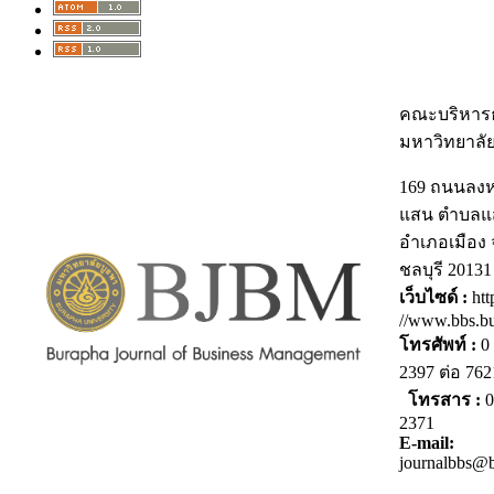
คณะบริหารธ
มหาวิทยาลั
169 ถนนลง
แสน ตำบลแ
อำเภอเมือง 
ชลบุรี 20131
เว็บไซด์ :
htt
//www.bbs.bu
โทรศัพท์ :
0 
2397 ต่อ 7
โทรสาร :
0
2371
E-mail:
journalbbs@b