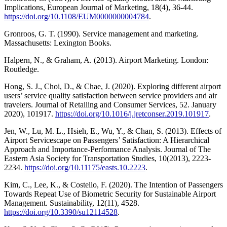
Implications, European Journal of Marketing, 18(4), 36-44.
https://doi.org/10.1108/EUM0000000004784
.
Gronroos, G. T. (1990). Service management and marketing.
Massachusetts: Lexington Books.
Halpern, N., & Graham, A. (2013). Airport Marketing. London:
Routledge.
Hong, S. J., Choi, D., & Chae, J. (2020). Exploring different airport
users’ service quality satisfaction between service providers and air
travelers. Journal of Retailing and Consumer Services, 52. January
2020), 101917.
https://doi.org/10.1016/j.jretconser.2019.101917
.
Jen, W., Lu, M. L., Hsieh, E., Wu, Y., & Chan, S. (2013). Effects of
Airport Servicescape on Passengers’ Satisfaction: A Hierarchical
Approach and Importance-Performance Analysis. Journal of The
Eastern Asia Society for Transportation Studies, 10(2013), 2223-
2234.
https://doi.org/10.11175/easts.10.2223
.
Kim, C., Lee, K., & Costello, F. (2020). The Intention of Passengers
Towards Repeat Use of Biometric Security for Sustainable Airport
Management. Sustainability, 12(11), 4528.
https://doi.org/10.3390/su12114528
.