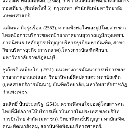
ฉลองศรี พิมลสมพงศ์. (2548). การวางแผนและพัฒนาตลาดการ
ท่องเที่ยว. (พิมพ์ครั้งที่ 5). กรุงเทพฯ: สำนักพิมพ์มหาวิทยาลัย
เกษตรศาสตร์.
เฉลิมพล กิจรุ่งเรือง. (2553). ความพึ่งพอใจของผูโดยสารชาว
ไทยตอการบริการของทาอากาศยานสุวรรณภูมิกรุงเทพฯ.
ภาคนิพนธหลักสูตรปริญญาบริหารธุรกิจมหาบัณฑิต, สาขา
วิชาบริหารธุรกิจ (การตลาด),โครงการบัณฑิตศึกษา,
มหาวิทยาลัยราชภัฏธนบุรี.
ชูเกียรติ เทมียะโก. (2551). แนวทางการพัฒนาการบริการของ
ท่าอากาศยานแม่สอด. วิทยานิพนธ์ศิลปศาสตร มหาบัณฑิต
(ยุทธศาสตร์การพัฒนา), บัณฑิตวิทยาลัย, มหาวิทยาลัยราชภัฏ
กำแพงเพชร.
ธนสิทธิ์ ปั้นประเสริฐ. (2543). ความพึงพอใจของผู้โดยสารคน
ไทยที่มีต่อการให้บริการเที่ยวบินภายในประเทศ ของบริษัท
การบินไทย จำกัด (มหาชน). วิทยานิพนธ์ปริญญามหาบัณฑิต,
คณะพัฒนาสังคม, สถาบันฑิตพัฒนบริหารศาสตร์.