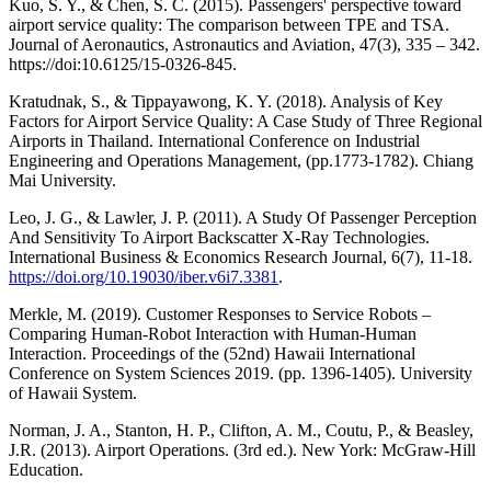
Kuo, S. Y., & Chen, S. C. (2015). Passengers' perspective toward
airport service quality: The comparison between TPE and TSA.
Journal of Aeronautics, Astronautics and Aviation, 47(3), 335 – 342.
https://doi:10.6125/15-0326-845.
Kratudnak, S., & Tippayawong, K. Y. (2018). Analysis of Key
Factors for Airport Service Quality: A Case Study of Three Regional
Airports in Thailand. International Conference on Industrial
Engineering and Operations Management, (pp.1773-1782). Chiang
Mai University.
Leo, J. G., & Lawler, J. P. (2011). A Study Of Passenger Perception
And Sensitivity To Airport Backscatter X-Ray Technologies.
International Business & Economics Research Journal, 6(7), 11-18.
https://doi.org/10.19030/iber.v6i7.3381
.
Merkle, M. (2019). Customer Responses to Service Robots –
Comparing Human-Robot Interaction with Human-Human
Interaction. Proceedings of the (52nd) Hawaii International
Conference on System Sciences 2019. (pp. 1396-1405). University
of Hawaii System.
Norman, J. A., Stanton, H. P., Clifton, A. M., Coutu, P., & Beasley,
J.R. (2013). Airport Operations. (3rd ed.). New York: McGraw-Hill
Education.