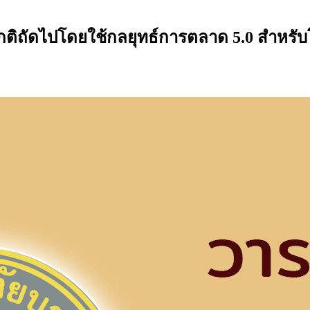
มปกติถัดไปโดยใช้กลยุทธ์การตลาด 5.0 สำห