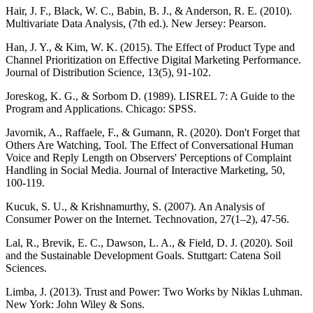
Hair, J. F., Black, W. C., Babin, B. J., & Anderson, R. E. (2010).
Multivariate Data Analysis, (7th ed.). New Jersey: Pearson.
Han, J. Y., & Kim, W. K. (2015). The Effect of Product Type and
Channel Prioritization on Effective Digital Marketing Performance.
Journal of Distribution Science, 13(5), 91-102.
Joreskog, K. G., & Sorbom D. (1989). LISREL 7: A Guide to the
Program and Applications. Chicago: SPSS.
Javornik, A., Raffaele, F., & Gumann, R. (2020). Don't Forget that
Others Are Watching, Tool. The Effect of Conversational Human
Voice and Reply Length on Observers' Perceptions of Complaint
Handling in Social Media. Journal of Interactive Marketing, 50,
100-119.
Kucuk, S. U., & Krishnamurthy, S. (2007). An Analysis of
Consumer Power on the Internet. Technovation, 27(1–2), 47-56.
Lal, R., Brevik, E. C., Dawson, L. A., & Field, D. J. (2020). Soil
and the Sustainable Development Goals. Stuttgart: Catena Soil
Sciences.
Limba, J. (2013). Trust and Power: Two Works by Niklas Luhman.
New York: John Wiley & Sons.