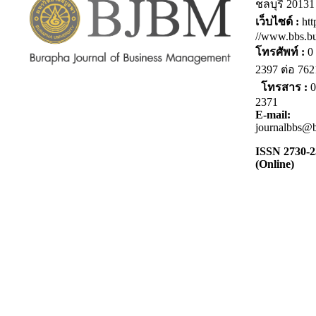
ชลบุรี 20131
เว็บไซด์ :
htt
//www.bbs.bu
โทรศัพท์ :
0 
2397 ต่อ 7
โทรสาร :
0
2371
E-mail:
journalbbs@b
ISSN 2730-
(Online)