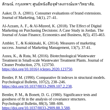
ลักษณ์. กรุงเทพฯ: ศูนย์หนังสือจุฬาลงกรณ์มหาวิทยาลัย.
Aaker, D. A. (2001). Consumer evaluations of brand extensions.
Journal of Marketing, 54(1), 27–41.
Al-Azzam, A. F., & Al-Mizeed, K. (2018). The Effect of Digital
Marketing on Purchasing Decisions: A Case Study in Jordan. The
Journal of Asian Finance, Economics and Business, 8(5), 455-463.
Ambler, T., & Kokkinaki, K. (2014). Measures of marketing
success. Journal of Marketing Management, 13(7), 37-41.
Ausra, K., & Ruta, M. (2016). Biotechnological Wastewater
Treatment in Small-scale Wastewater Treatment Plants. Journal of
Cleaner Production, 279, 123750.
https://doi.org/10.1016/j.jclepro.2020.123750
.
Bentler, P. M. (1990). Comparative fit indexes in structural models.
Psychological Bulletin, 107(2), 238–246.
https://doi.org/10.1037/0033-2909.107.2.238
.
Bentler, P. M., & Bonett, D. G. (1980). Significance tests and
goodness of fit in the analysis of covariance structures.
Psychological Bulletin, 88(3), 588–606.
https://doi.org/10.1037/0033-2909.88.3.588
.