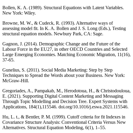
Bollen, K. A. (1989). Structural Equations with Latent Variables.
New York: Wiley.
Browne, M. W., & Cudeck, R. (1993). Alternative ways of
assessing model fit. In K. A. Bollen and J. S. Long (Eds.), Testing
structural equation models. Newbury Park, CA: Sage.
Gagnon, J. (2014). Demographic Change and the Future of the
Labour Force in the EU27, in other OECD Countries and Selected
Large Emerging Economies. Matching Economic Migration, 11(16),
37-65.
Gunelius, S. (2011). Social Media Marketing: Step by Step
Techniques to Spread the Words about your Business. New York:
McGraw-Hill.
Gregoriades, A., Pampakab, M., Herodotoua, H., & Christodouloua,
E. (2021). Supporting Digital Content Marketing and Messaging
Through Topic Modelling and Decision Tree. Expert Systems with
Applications, 184(1),115546. doi.org/10.1016/j.eswa.2021.115546.
Hu, L. t., & Bentler, P. M. (1999). Cutoff criteria for fit Indexes in
Covariance Structure Analysis: Conventional Criteria Versus New
Alternatives. Structural Equation Modeling, 6(1), 1–55.