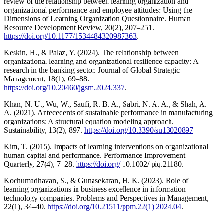
review of the relationship between learning organization and
organizational performance and employee attitudes: Using the
Dimensions of Learning Organization Questionnaire. Human
Resource Development Review, 20(2), 207–251.
https://doi.org/10.1177/1534484320987363
.
Keskin, H., & Palaz, Y. (2024). The relationship between
organizational learning and organizational resilience capacity: A
research in the banking sector. Journal of Global Strategic
Management, 18(1), 69–88.
https://doi.org/10.20460/jgsm.2024.337
.
Khan, N. U., Wu, W., Saufi, R. B. A., Sabri, N. A. A., & Shah, A.
A. (2021). Antecedents of sustainable performance in manufacturing
organizations: A structural equation modeling approach.
Sustainability, 13(2), 897.
https://doi.org/10.3390/su13020897
Kim, T. (2015). Impacts of learning interventions on organizational
human capital and performance. Performance Improvement
Quarterly, 27(4), 7–28.
https://doi.org/
10.1002/ piq.21180.
Kochumadhavan, S., & Gunasekaran, H. K. (2023). Role of
learning organizations in business excellence in information
technology companies. Problems and Perspectives in Management,
22(1), 34–40.
https://doi.org/10.21511/ppm.22(1).2024.04
.