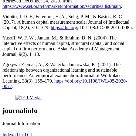
Retrieved December 24, 2023, from
https://www.set.or.th/th/market/information/securities-list/main
.
Vidotto, J. D. F., Ferenhof, H. A., Selig, P. M., & Bastos, R. C.
(2017). A human capital measurement scale. Journal of Intellectual
Capital, 18(2), 316–329.
https://doi.org/
10.1108/JIC-08-2016-0085.
Yusoff, W. F. W., Jantan, M., & Ibrahim, D. N. (2004). The
interactive effects of human capital, structural capital, and social
capital on firm performance. Asian Academy of Management
Journal, 9(2), 1–18.
Zgrzywa-Ziemak, A., & Walecka-Jankowska, K. (2021). The
relationship between organizational learning and sustainable
performance: An empirical examination. Journal of Workplace
Learning, 33(3), 155–179.
https://doi.org/10.1108/JWL-05-2020-
0077
.
journalinfo
Journal Information
Indexed in TCI