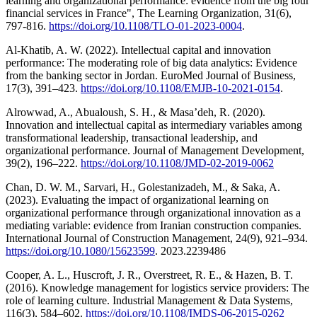
learning and organizational performance: evidence from the big four
financial services in France", The Learning Organization, 31(6),
797-816.
https://doi.org/10.1108/TLO-01-2023-0004
.
Al-Khatib, A. W. (2022). Intellectual capital and innovation
performance: The moderating role of big data analytics: Evidence
from the banking sector in Jordan. EuroMed Journal of Business,
17(3), 391–423.
https://doi.org/10.1108/EMJB-10-2021-0154
.
Alrowwad, A., Abualoush, S. H., & Masa’deh, R. (2020).
Innovation and intellectual capital as intermediary variables among
transformational leadership, transactional leadership, and
organizational performance. Journal of Management Development,
39(2), 196–222.
https://doi.org/10.1108/JMD-02-2019-0062
Chan, D. W. M., Sarvari, H., Golestanizadeh, M., & Saka, A.
(2023). Evaluating the impact of organizational learning on
organizational performance through organizational innovation as a
mediating variable: evidence from Iranian construction companies.
International Journal of Construction Management, 24(9), 921–934.
https://doi.org/10.1080/15623599
. 2023.2239486
Cooper, A. L., Huscroft, J. R., Overstreet, R. E., & Hazen, B. T.
(2016). Knowledge management for logistics service providers: The
role of learning culture. Industrial Management & Data Systems,
116(3), 584–602.
https://doi.org/10.1108/IMDS-06-2015-0262