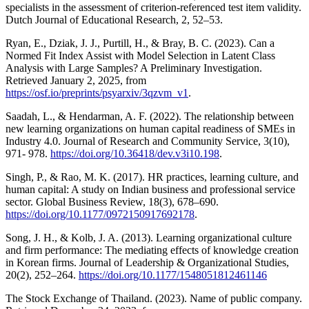
specialists in the assessment of criterion-referenced test item validity.
Dutch Journal of Educational Research, 2, 52–53.
Ryan, E., Dziak, J. J., Purtill, H., & Bray, B. C. (2023). Can a
Normed Fit Index Assist with Model Selection in Latent Class
Analysis with Large Samples? A Preliminary Investigation.
Retrieved January 2, 2025, from
https://osf.io/preprints/psyarxiv/3qzvm_v1
.
Saadah, L., & Hendarman, A. F. (2022). The relationship between
new learning organizations on human capital readiness of SMEs in
Industry 4.0. Journal of Research and Community Service, 3(10),
971- 978.
https://doi.org/10.36418/dev.v3i10.198
.
Singh, P., & Rao, M. K. (2017). HR practices, learning culture, and
human capital: A study on Indian business and professional service
sector. Global Business Review, 18(3), 678–690.
https://doi.org/10.1177/0972150917692178
.
Song, J. H., & Kolb, J. A. (2013). Learning organizational culture
and firm performance: The mediating effects of knowledge creation
in Korean firms. Journal of Leadership & Organizational Studies,
20(2), 252–264.
https://doi.org/10.1177/1548051812461146
The Stock Exchange of Thailand. (2023). Name of public company.