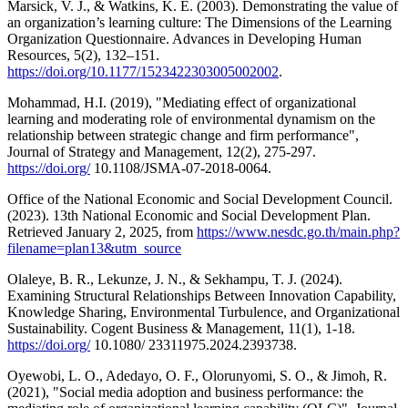
Marsick, V. J., & Watkins, K. E. (2003). Demonstrating the value of
an organization’s learning culture: The Dimensions of the Learning
Organization Questionnaire. Advances in Developing Human
Resources, 5(2), 132–151.
https://doi.org/10.1177/1523422303005002002
.
Mohammad, H.I. (2019), "Mediating effect of organizational
learning and moderating role of environmental dynamism on the
relationship between strategic change and firm performance",
Journal of Strategy and Management, 12(2), 275-297.
https://doi.org/
10.1108/JSMA-07-2018-0064.
Office of the National Economic and Social Development Council.
(2023). 13th National Economic and Social Development Plan.
Retrieved January 2, 2025, from
https://www.nesdc.go.th/main.php?
filename=plan13&utm_source
Olaleye, B. R., Lekunze, J. N., & Sekhampu, T. J. (2024).
Examining Structural Relationships Between Innovation Capability,
Knowledge Sharing, Environmental Turbulence, and Organizational
Sustainability. Cogent Business & Management, 11(1), 1-18.
https://doi.org/
10.1080/ 23311975.2024.2393738.
Oyewobi, L. O., Adedayo, O. F., Olorunyomi, S. O., & Jimoh, R.
(2021), "Social media adoption and business performance: the