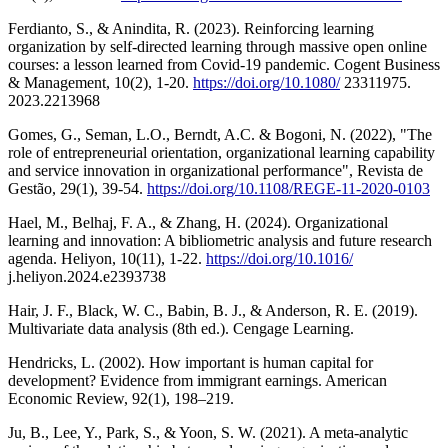
Ferdianto, S., & Anindita, R. (2023). Reinforcing learning
organization by self-directed learning through massive open online
courses: a lesson learned from Covid-19 pandemic. Cogent Business
& Management, 10(2), 1-20.
https://doi.org/10.1080/
23311975.
2023.2213968
Gomes, G., Seman, L.O., Berndt, A.C. & Bogoni, N. (2022), "The
role of entrepreneurial orientation, organizational learning capability
and service innovation in organizational performance", Revista de
Gestão, 29(1), 39-54.
https://doi.org/10.1108/REGE-11-2020-0103
Hael, M., Belhaj, F. A., & Zhang, H. (2024). Organizational
learning and innovation: A bibliometric analysis and future research
agenda. Heliyon, 10(11), 1-22.
https://doi.org/10.1016/
j.heliyon.2024.e2393738
Hair, J. F., Black, W. C., Babin, B. J., & Anderson, R. E. (2019).
Multivariate data analysis (8th ed.). Cengage Learning.
Hendricks, L. (2002). How important is human capital for
development? Evidence from immigrant earnings. American
Economic Review, 92(1), 198–219.
Ju, B., Lee, Y., Park, S., & Yoon, S. W. (2021). A meta-analytic