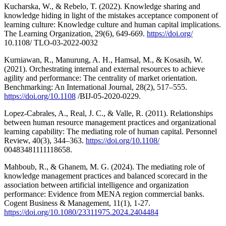
Kucharska, W., & Rebelo, T. (2022). Knowledge sharing and
knowledge hiding in light of the mistakes acceptance component of
learning culture: Knowledge culture and human capital implications.
The Learning Organization, 29(6), 649-669.
https://doi.org/
10.1108/ TLO-03-2022-0032
Kurniawan, R., Manurung, A. H., Hamsal, M., & Kosasih, W.
(2021). Orchestrating internal and external resources to achieve
agility and performance: The centrality of market orientation.
Benchmarking: An International Journal, 28(2), 517–555.
https://doi.org/10.1108
/BIJ-05-2020-0229.
Lopez-Cabrales, A., Real, J. C., & Valle, R. (2011). Relationships
between human resource management practices and organizational
learning capability: The mediating role of human capital. Personnel
Review, 40(3), 344–363.
https://doi.org/10.1108/
00483481111118658.
Mahboub, R., & Ghanem, M. G. (2024). The mediating role of
knowledge management practices and balanced scorecard in the
association between artificial intelligence and organization
performance: Evidence from MENA region commercial banks.
Cogent Business & Management, 11(1), 1-27.
https://doi.org/10.1080/23311975.2024.2404484