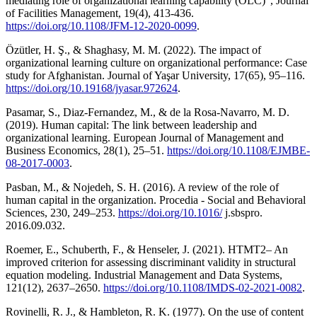
mediating role of organizational learning capability (OLC)", Journal
of Facilities Management, 19(4), 413-436.
https://doi.org/10.1108/JFM-12-2020-0099
.
Özütler, H. Ş., & Shaghasy, M. M. (2022). The impact of
organizational learning culture on organizational performance: Case
study for Afghanistan. Journal of Yaşar University, 17(65), 95–116.
https://doi.org/10.19168/jyasar.972624
.
Pasamar, S., Diaz-Fernandez, M., & de la Rosa-Navarro, M. D.
(2019). Human capital: The link between leadership and
organizational learning. European Journal of Management and
Business Economics, 28(1), 25–51.
https://doi.org/10.1108/EJMBE-
08-2017-0003
.
Pasban, M., & Nojedeh, S. H. (2016). A review of the role of
human capital in the organization. Procedia - Social and Behavioral
Sciences, 230, 249–253.
https://doi.org/10.1016/
j.sbspro.
2016.09.032.
Roemer, E., Schuberth, F., & Henseler, J. (2021). HTMT2– An
improved criterion for assessing discriminant validity in structural
equation modeling. Industrial Management and Data Systems,
121(12), 2637–2650.
https://doi.org/10.1108/IMDS-02-2021-0082
.
Rovinelli, R. J., & Hambleton, R. K. (1977). On the use of content