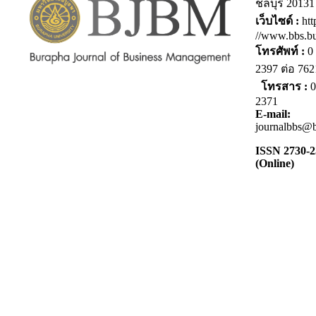
ชลบุรี 20131
เว็บไซด์ :
htt
//www.bbs.bu
โทรศัพท์ :
0 
2397 ต่อ 7
โทรสาร :
0
2371
E-mail:
journalbbs@b
ISSN 2730-
(Online)