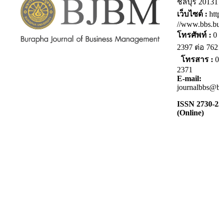
ชลบุรี 20131
เว็บไซด์ :
htt
//www.bbs.bu
โทรศัพท์ :
0 
2397 ต่อ 7
โทรสาร :
0
2371
E-mail:
journalbbs@b
ISSN 2730-
(Online)