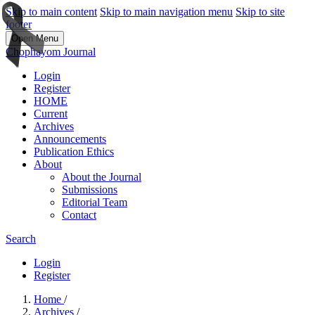
Skip to main content
Skip to main navigation menu
Skip to site
footer
Open Menu
Chophayom Journal
Login
Register
HOME
Current
Archives
Announcements
Publication Ethics
About
About the Journal
Submissions
Editorial Team
Contact
Search
Login
Register
Home
/
Archives
/