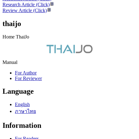
Research Article (Click)
Review Article (Click)
thaijo
Home ThaiJo
Manual
For Author
For Reviewer
Language
English
ภาษาไทย
Information
For Readers