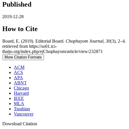
Published
2019-12-28
How to Cite
Board, E. (2019). Editorial Board.
Chophayom Journal
,
30
(3), 2–4.
retrieved from https://so01.tci-
thaijo.org/index.php/ejChophayom/article/view/232871
More Citation Formats
ACM
ACS
APA
ABNT
Chicago
Harvard
IEEE
MLA
Turabian
Vancouver
Download Citation