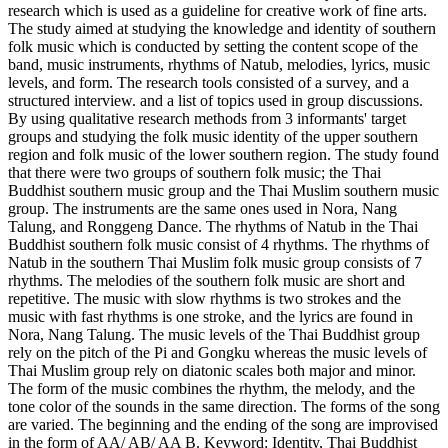
research which is used as a guideline for creative work of fine arts.
The study aimed at studying the knowledge and identity of southern
folk music which is conducted by setting the content scope of the
band, music instruments, rhythms of Natub, melodies, lyrics, music
levels, and form. The research tools consisted of a survey, and a
structured interview. and a list of topics used in group discussions.
By using qualitative research methods from 3 informants' target
groups and studying the folk music identity of the upper southern
region and folk music of the lower southern region. The study found
that there were two groups of southern folk music; the Thai
Buddhist southern music group and the Thai Muslim southern music
group. The instruments are the same ones used in Nora, Nang
Talung, and Ronggeng Dance. The rhythms of Natub in the Thai
Buddhist southern folk music consist of 4 rhythms. The rhythms of
Natub in the southern Thai Muslim folk music group consists of 7
rhythms. The melodies of the southern folk music are short and
repetitive. The music with slow rhythms is two strokes and the
music with fast rhythms is one stroke, and the lyrics are found in
Nora, Nang Talung. The music levels of the Thai Buddhist group
rely on the pitch of the Pi and Gongku whereas the music levels of
Thai Muslim group rely on diatonic scales both major and minor.
The form of the music combines the rhythm, the melody, and the
tone color of the sounds in the same direction. The forms of the song
are varied. The beginning and the ending of the song are improvised
in the form of AA/ AB/ AA B. Keyword: Identity, Thai Buddhist