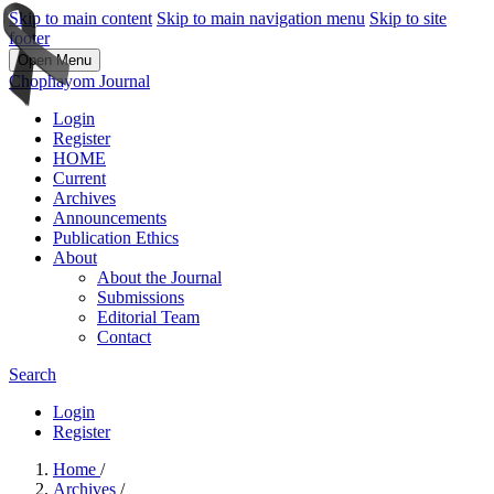
Skip to main content
Skip to main navigation menu
Skip to site
footer
Open Menu
Chophayom Journal
Login
Register
HOME
Current
Archives
Announcements
Publication Ethics
About
About the Journal
Submissions
Editorial Team
Contact
Search
Login
Register
Home
/
Archives
/