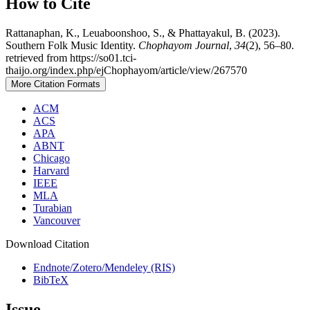
How to Cite
Rattanaphan, K., Leuaboonshoo, S., & Phattayakul, B. (2023).
Southern Folk Music Identity.
Chophayom Journal
,
34
(2), 56–80.
retrieved from https://so01.tci-
thaijo.org/index.php/ejChophayom/article/view/267570
More Citation Formats
ACM
ACS
APA
ABNT
Chicago
Harvard
IEEE
MLA
Turabian
Vancouver
Download Citation
Endnote/Zotero/Mendeley (RIS)
BibTeX
Issue