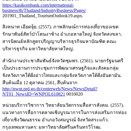
https://kasikornbank.com/international-
business/th/Thailand/IndustryBusiness/Pages/
201901_Thailand_TourismOutlook19.aspx.
สิงหนาท เอียดจุ้ย. (2557). ภาพลักษณ์การท่องเที่ยวของเขต
รักษาพันธ์สัตว์ป่าโตนงาช้าง อำเภอหาดใหญ่ จังหวัดสงขลา.
สารนิพนธ์หลักสูตรปริญญาบริหารธุรกิจมหาบัณฑิต คณะ
บริหารธุรกิจ มหาวิทยาลัยหาดใหญ่.
สำนักงานประชาสัมพันธ์จังหวัดชุมพร. (2561). นายกรัฐมนตรี
เป็นประธานการประชุมการพัฒนาเศรษฐกิจและสังคมกลุ่ม
จังหวัดภาคใต้ฝั่งอ่าวไทยและกลุ่มจังหวัดภาคใต้ฝั่งอันดามัน.
สืบค้นเมื่อ 12 ตุลาคม 2561, สืบค้นจาก
http://nwnt.prd.go.th/centerweb/News/NewsDetail?
NT01_NewsID=WNPOL610821
0010020
หน่วยบริการวิชาการ วิทยาลัยนวัตกรรมสื่อสารสังคม. (2557).
แนวทางการสื่อการตลาดเชิงบูรณาการในการส่งเสริมการท่อง
เที่ยวเชิงวัฒนธรรม อำเภอวังสมบูรณ์ จังหวัดสระแก้ว.
กรุงเทพมหานคร: มหาวิทยาลัยศรีนครินทรวิโรฒ.