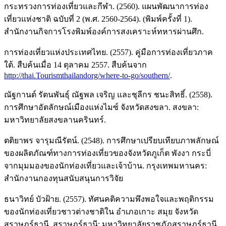
กระทรวงการท่องเที่ยวและกีฬา. (2560). แผนพัฒนาการท่อง
เที่ยวแห่งชาติ ฉบับที่ 2 (พ.ศ. 2560-2564). (พิมพ์ครั้งที่ 1).
สำนักงานกิจการโรงพิมพ์องค์การสงเคราะห์ทหารผ่านศึก.
การท่องเที่ยวแห่งประเทศไทย. (2557). คู่มือการท่องเที่ยวภาค
ใต้. สืบค้นเมื่อ 14 ตุลาคม 2557. สืบค้นจาก
http://thai.Tourismthailandorg/where-to-go/southern/
.
ณัฐกานต์ รัตนพันธุ์ ณัฐพล เจริญ และชุลีกร ชนะสิทธิ์. (2558).
การศึกษาอัตลักษณ์เมืองแห่งไมซ์ จังหวัดสงขลา. สงขลา:
มหาวิทยาลัยสงขลานครินทร์.
ตติยาพร จารุมณีรัตน์. (2548). การศึกษาเปรียบเทียบภาพลักษณ์
ของผลิตภัณฑ์ทางการท่องเที่ยวของจังหวัดภูเก็ต พังงา กระบี่
จากมุมมองของนักท่องเที่ยวและเจ้าบ้าน. กรุงเทพมหานคร:
สำนักงานกองทุนสนับสนุนการวิจัย
ธนาวิทย์ บัวฝ้าย. (2557). ทัศนคติความพึงพอใจและพฤติกรรม
ของนักท่องเที่ยวชาวต่างชาติใน อำเภอเกาะ สมุย จังหวัด
สุราษฎร์ธานี. สุราษฎร์ธานี: มหาวิทยาลัยราชภัฏสุราษฎร์ธานี.