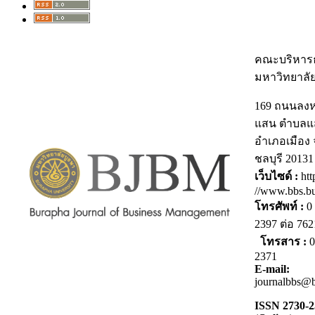
คณะบริหารธ
มหาวิทยาลั
169 ถนนลง
แสน ตำบลแ
อำเภอเมือง 
ชลบุรี 20131
เว็บไซด์ :
htt
//www.bbs.bu
โทรศัพท์ :
0 
2397 ต่อ 7
โทรสาร :
0
2371
E-mail:
journalbbs@b
ISSN 2730-