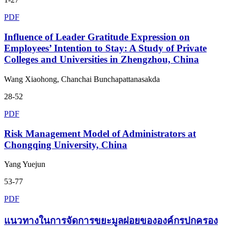
PDF
Influence of Leader Gratitude Expression on
Employees’ Intention to Stay: A Study of Private
Colleges and Universities in Zhengzhou, China
Wang Xiaohong, Chanchai Bunchapattanasakda
28-52
PDF
Risk Management Model of Administrators at
Chongqing University, China
Yang Yuejun
53-77
PDF
แนวทางในการจัดการขยะมูลฝอยขององค์กรปกครอง