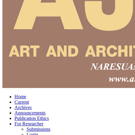
Home
Current
Archives
Announcements
Publication Ethics
For Researcher
Submissions
Login