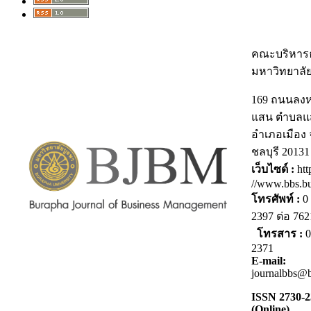
คณะบริหารธ
มหาวิทยาลั
169 ถนนลง
แสน ตำบลแ
อำเภอเมือง 
ชลบุรี 20131
เว็บไซด์ :
htt
//www.bbs.bu
โทรศัพท์ :
0 
2397 ต่อ 7
โทรสาร :
0
2371
E-mail:
journalbbs@b
ISSN 2730-
(Online)