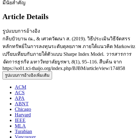
มีนัยสำคัญ
Article Details
รูปแบบการอ้างอิง
กลีบบัวบาน ณ., & เศวตวัฒนา ส. (2019). วิธีประเมินวิธีจัดสรร
หลักทรัพย์ในการลงทุนระดับดุลยภาพ ภายใต้แนวคิด Markowitz
เปรียบเทียบกับภายใต้ตัวแบบ Sharpe Index Model.
วารสารการ
จัดการธุรกิจ มหาวิทยาลัยบูรพา
,
8
(1), 95–116. สืบค้น จาก
https://so01.tci-thaijo.org/index.php/BJBM/article/view/174858
รูปแบบการอ้างอิงเพิ่มเติม
ACM
ACS
APA
ABNT
Chicago
Harvard
IEEE
MLA
Turabian
Vancouver