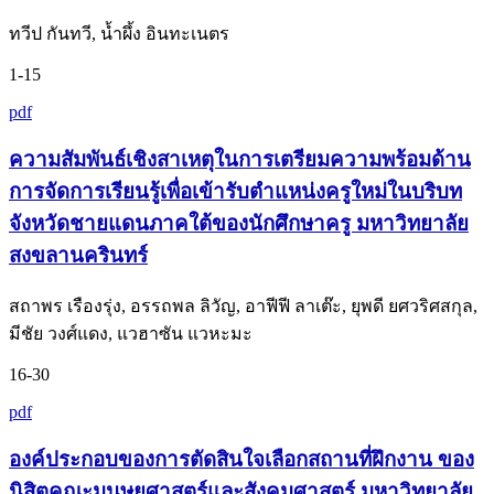
ทวีป กันทวี, น้ำผึ้ง อินทะเนตร
1-15
pdf
ความสัมพันธ์เชิงสาเหตุในการเตรียมความพร้อมด้าน
การจัดการเรียนรู้เพื่อเข้ารับตำแหน่งครูใหม่ในบริบท
จังหวัดชายแดนภาคใต้ของนักศึกษาครู มหาวิทยาลัย
สงขลานครินทร์
สถาพร เรืองรุ่ง, อรรถพล ลิวัญ, อาฟีฟี ลาเต๊ะ, ยุพดี ยศวริศสกุล,
มีชัย วงศ์แดง, แวฮาซัน แวหะมะ
16-30
pdf
องค์ประกอบของการตัดสินใจเลือกสถานที่ฝึกงาน ของ
นิสิตคณะมนุษยศาสตร์และสังคมศาสตร์ มหาวิทยาลัย