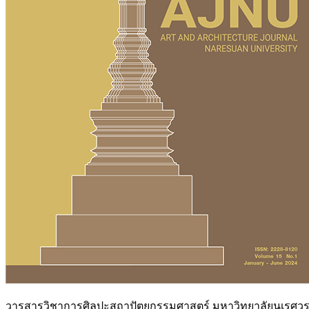
วารสารวิชาการศิลปะสถาปัตยกรรมศาสตร์ มหาวิทยาลัยนเรศวรเป