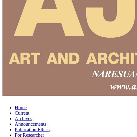
Home
Current
Archives
Announcements
Publication Ethics
For Researcher