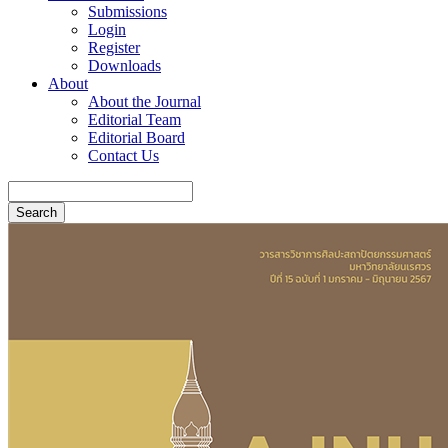
Submissions
Login
Register
Downloads
About
About the Journal
Editorial Team
Editorial Board
Contact Us
Search